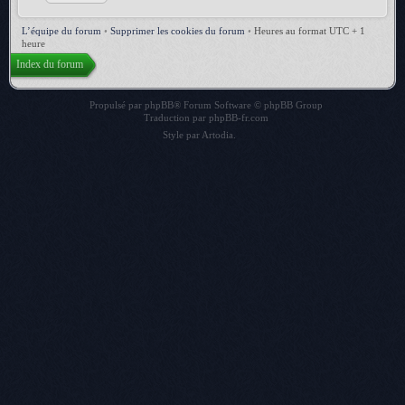
L’équipe du forum
•
Supprimer les cookies du forum
•
Heures au format UTC + 1
heure
Index du forum
Propulsé par
phpBB
® Forum Software © phpBB Group
Traduction par
phpBB-fr.com
Style par
Artodia
.