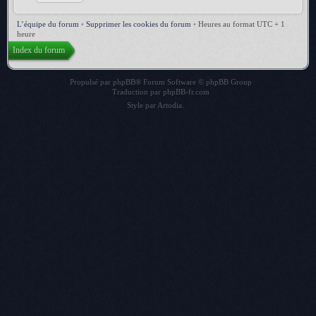
L’équipe du forum
•
Supprimer les cookies du forum
•
Heures au format UTC + 1
heure
Index du forum
Propulsé par
phpBB
® Forum Software © phpBB Group
Traduction par
phpBB-fr.com
Style par
Artodia
.