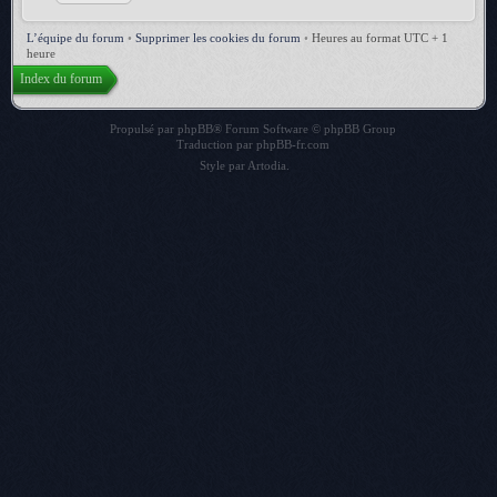
L’équipe du forum
•
Supprimer les cookies du forum
•
Heures au format UTC + 1
heure
Index du forum
Propulsé par
phpBB
® Forum Software © phpBB Group
Traduction par
phpBB-fr.com
Style par
Artodia
.