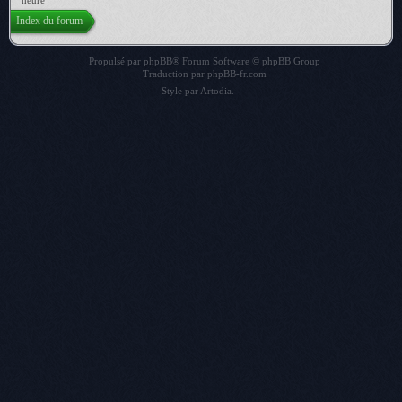
heure
Index du forum
Propulsé par
phpBB
® Forum Software © phpBB Group
Traduction par
phpBB-fr.com
Style par
Artodia
.