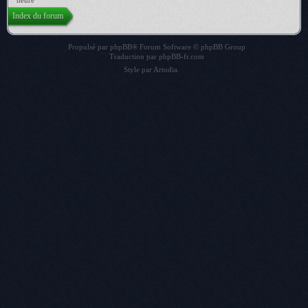
heure
Index du forum
Propulsé par
phpBB
® Forum Software © phpBB Group
Traduction par
phpBB-fr.com
Style par
Artodia
.