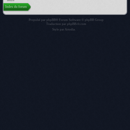
heure
Index du forum
Propulsé par
phpBB
® Forum Software © phpBB Group
Traduction par
phpBB-fr.com
Style par
Artodia
.