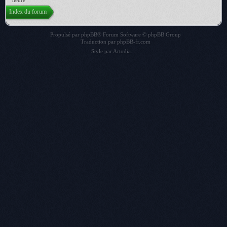
heure
Index du forum
Propulsé par
phpBB
® Forum Software © phpBB Group
Traduction par
phpBB-fr.com
Style par
Artodia
.