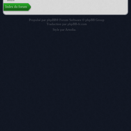
heure
Index du forum
Propulsé par
phpBB
® Forum Software © phpBB Group
Traduction par
phpBB-fr.com
Style par
Artodia
.