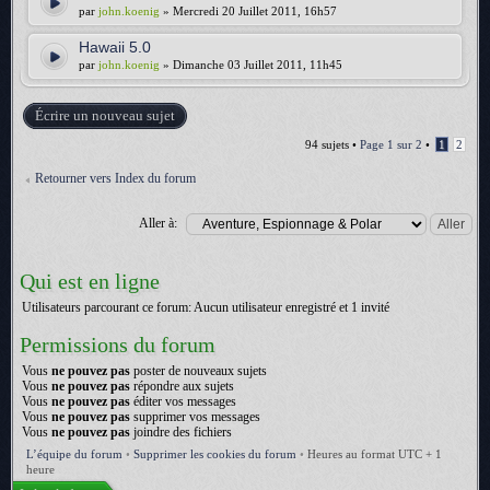
par
john.koenig
» Mercredi 20 Juillet 2011, 16h57
Hawaii 5.0
par
john.koenig
» Dimanche 03 Juillet 2011, 11h45
Écrire un nouveau sujet
94 sujets •
Page
1
sur
2
•
1
2
Retourner vers Index du forum
Aller à:
Qui est en ligne
Utilisateurs parcourant ce forum: Aucun utilisateur enregistré et 1 invité
Permissions du forum
Vous
ne pouvez pas
poster de nouveaux sujets
Vous
ne pouvez pas
répondre aux sujets
Vous
ne pouvez pas
éditer vos messages
Vous
ne pouvez pas
supprimer vos messages
Vous
ne pouvez pas
joindre des fichiers
L’équipe du forum
•
Supprimer les cookies du forum
•
Heures au format UTC + 1
heure