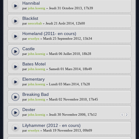
Hannibal
par
john.koenig
» Jeudi 31 Octobre 2013, 17h39
Blacklist
par
neocobalt
» Jeudi 21 Août 2014, 12h00
Homeland (2011- en cours)
par
erwelyn
» Mardi 25 Septembre 2012, 15h34
Castle
par
john.koenig
» Mardi 06 Juillet 2010, 18h28
Bates Motel
par
john.koenig
» Samedi 01 Mars 2014, 18h49
Elementary
par
john.koenig
» Lundi 03 Mars 2014, 17h28
Breaking Bad
par
john.koenig
» Mardi 02 Novembre 2010, 17h45
Dexter
par
john.koenig
» Jeudi 30 Novembre 2006, 17h12
1
2
Lilyhammer (2012 - en cours)
par
erwelyn
» Mardi 19 Novembre 2013, 09h09