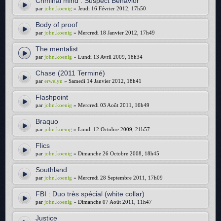
Criminal mind : Suspect Behavior
par
john.koenig
» Jeudi 16 Février 2012, 17h50
Body of proof
par
john.koenig
» Mercredi 18 Janvier 2012, 17h49
The mentalist
par
john.koenig
» Lundi 13 Avril 2009, 18h34
Chase (2011 Terminé)
par
erwelyn
» Samedi 14 Janvier 2012, 18h41
Flashpoint
par
john.koenig
» Mercredi 03 Août 2011, 16h49
Braquo
par
john.koenig
» Lundi 12 Octobre 2009, 21h57
Flics
par
john.koenig
» Dimanche 26 Octobre 2008, 18h45
Southland
par
john.koenig
» Mercredi 28 Septembre 2011, 17h09
FBI : Duo très spécial (white collar)
par
john.koenig
» Dimanche 07 Août 2011, 11h47
Justice