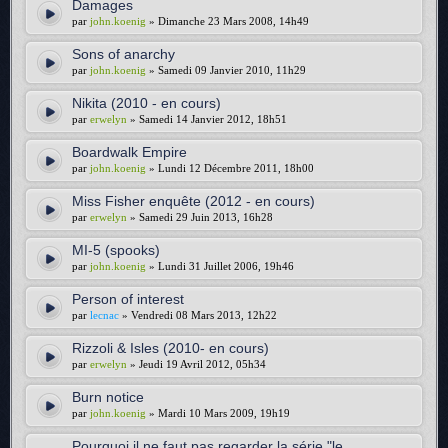
Damages
par
john.koenig
» Dimanche 23 Mars 2008, 14h49
Sons of anarchy
par
john.koenig
» Samedi 09 Janvier 2010, 11h29
Nikita (2010 - en cours)
par
erwelyn
» Samedi 14 Janvier 2012, 18h51
Boardwalk Empire
par
john.koenig
» Lundi 12 Décembre 2011, 18h00
Miss Fisher enquête (2012 - en cours)
par
erwelyn
» Samedi 29 Juin 2013, 16h28
MI-5 (spooks)
par
john.koenig
» Lundi 31 Juillet 2006, 19h46
Person of interest
par
lecnac
» Vendredi 08 Mars 2013, 12h22
Rizzoli & Isles (2010- en cours)
par
erwelyn
» Jeudi 19 Avril 2012, 05h34
Burn notice
par
john.koenig
» Mardi 10 Mars 2009, 19h19
Pourquoi il ne faut pas regarder la série "le