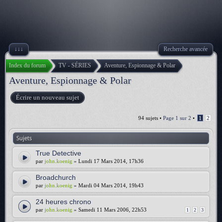
↓↓↓
Recherche avancée
Index du forum
TV - SÉRIES
Aventure, Espionnage & Polar
Aventure, Espionnage & Polar
Écrire un nouveau sujet
94 sujets •
Page
1
sur
2
•
1
2
Sujets
True Detective
par
john.koenig
» Lundi 17 Mars 2014, 17h36
Broadchurch
par
john.koenig
» Mardi 04 Mars 2014, 19h43
24 heures chrono
par
john.koenig
» Samedi 11 Mars 2006, 22h53
1
2
3