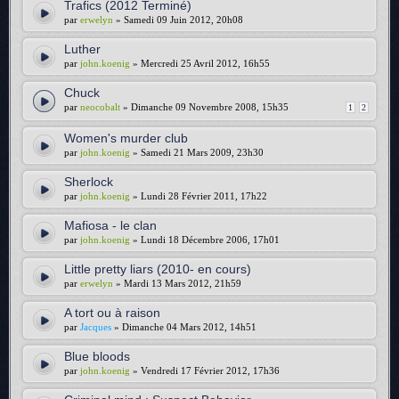
Trafics (2012 Terminé)
par
erwelyn
» Samedi 09 Juin 2012, 20h08
Luther
par
john.koenig
» Mercredi 25 Avril 2012, 16h55
Chuck
par
neocobalt
» Dimanche 09 Novembre 2008, 15h35
1
2
Women's murder club
par
john.koenig
» Samedi 21 Mars 2009, 23h30
Sherlock
par
john.koenig
» Lundi 28 Février 2011, 17h22
Mafiosa - le clan
par
john.koenig
» Lundi 18 Décembre 2006, 17h01
Little pretty liars (2010- en cours)
par
erwelyn
» Mardi 13 Mars 2012, 21h59
A tort ou à raison
par
Jacques
» Dimanche 04 Mars 2012, 14h51
Blue bloods
par
john.koenig
» Vendredi 17 Février 2012, 17h36