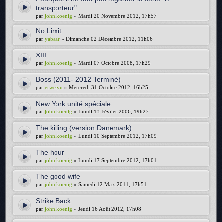
transporteur"
par
john.koenig
» Mardi 20 Novembre 2012, 17h57
No Limit
par
yabaar
» Dimanche 02 Décembre 2012, 11h06
XIII
par
john.koenig
» Mardi 07 Octobre 2008, 17h29
Boss (2011- 2012 Terminé)
par
erwelyn
» Mercredi 31 Octobre 2012, 16h25
New York unité spéciale
par
john.koenig
» Lundi 13 Février 2006, 19h27
The killing (version Danemark)
par
john.koenig
» Lundi 10 Septembre 2012, 17h09
The hour
par
john.koenig
» Lundi 17 Septembre 2012, 17h01
The good wife
par
john.koenig
» Samedi 12 Mars 2011, 17h51
Strike Back
par
john.koenig
» Jeudi 16 Août 2012, 17h08