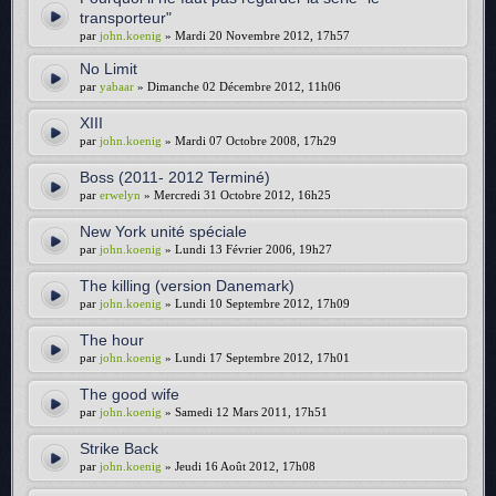
transporteur"
par
john.koenig
» Mardi 20 Novembre 2012, 17h57
No Limit
par
yabaar
» Dimanche 02 Décembre 2012, 11h06
XIII
par
john.koenig
» Mardi 07 Octobre 2008, 17h29
Boss (2011- 2012 Terminé)
par
erwelyn
» Mercredi 31 Octobre 2012, 16h25
New York unité spéciale
par
john.koenig
» Lundi 13 Février 2006, 19h27
The killing (version Danemark)
par
john.koenig
» Lundi 10 Septembre 2012, 17h09
The hour
par
john.koenig
» Lundi 17 Septembre 2012, 17h01
The good wife
par
john.koenig
» Samedi 12 Mars 2011, 17h51
Strike Back
par
john.koenig
» Jeudi 16 Août 2012, 17h08