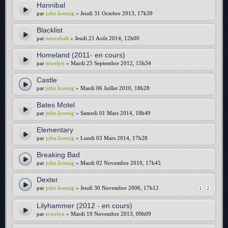
Hannibal
par
john.koenig
» Jeudi 31 Octobre 2013, 17h39
Blacklist
par
neocobalt
» Jeudi 21 Août 2014, 12h00
Homeland (2011- en cours)
par
erwelyn
» Mardi 25 Septembre 2012, 15h34
Castle
par
john.koenig
» Mardi 06 Juillet 2010, 18h28
Bates Motel
par
john.koenig
» Samedi 01 Mars 2014, 18h49
Elementary
par
john.koenig
» Lundi 03 Mars 2014, 17h28
Breaking Bad
par
john.koenig
» Mardi 02 Novembre 2010, 17h45
Dexter
par
john.koenig
» Jeudi 30 Novembre 2006, 17h12
1
2
Lilyhammer (2012 - en cours)
par
erwelyn
» Mardi 19 Novembre 2013, 09h09