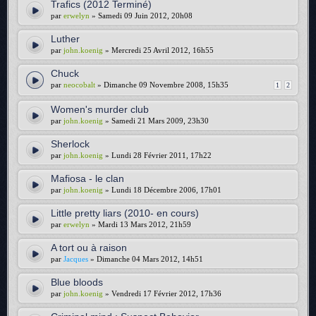
Trafics (2012 Terminé)
par
erwelyn
» Samedi 09 Juin 2012, 20h08
Luther
par
john.koenig
» Mercredi 25 Avril 2012, 16h55
Chuck
par
neocobalt
» Dimanche 09 Novembre 2008, 15h35
1
2
Women's murder club
par
john.koenig
» Samedi 21 Mars 2009, 23h30
Sherlock
par
john.koenig
» Lundi 28 Février 2011, 17h22
Mafiosa - le clan
par
john.koenig
» Lundi 18 Décembre 2006, 17h01
Little pretty liars (2010- en cours)
par
erwelyn
» Mardi 13 Mars 2012, 21h59
A tort ou à raison
par
Jacques
» Dimanche 04 Mars 2012, 14h51
Blue bloods
par
john.koenig
» Vendredi 17 Février 2012, 17h36