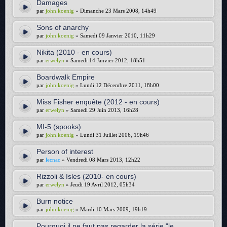
Damages
par
john.koenig
» Dimanche 23 Mars 2008, 14h49
Sons of anarchy
par
john.koenig
» Samedi 09 Janvier 2010, 11h29
Nikita (2010 - en cours)
par
erwelyn
» Samedi 14 Janvier 2012, 18h51
Boardwalk Empire
par
john.koenig
» Lundi 12 Décembre 2011, 18h00
Miss Fisher enquête (2012 - en cours)
par
erwelyn
» Samedi 29 Juin 2013, 16h28
MI-5 (spooks)
par
john.koenig
» Lundi 31 Juillet 2006, 19h46
Person of interest
par
lecnac
» Vendredi 08 Mars 2013, 12h22
Rizzoli & Isles (2010- en cours)
par
erwelyn
» Jeudi 19 Avril 2012, 05h34
Burn notice
par
john.koenig
» Mardi 10 Mars 2009, 19h19
Pourquoi il ne faut pas regarder la série "le