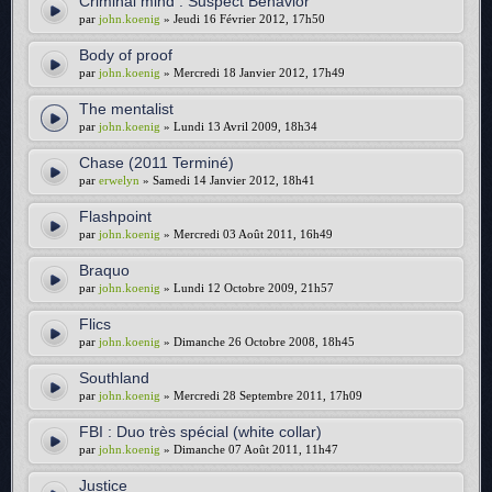
Criminal mind : Suspect Behavior
par
john.koenig
» Jeudi 16 Février 2012, 17h50
Body of proof
par
john.koenig
» Mercredi 18 Janvier 2012, 17h49
The mentalist
par
john.koenig
» Lundi 13 Avril 2009, 18h34
Chase (2011 Terminé)
par
erwelyn
» Samedi 14 Janvier 2012, 18h41
Flashpoint
par
john.koenig
» Mercredi 03 Août 2011, 16h49
Braquo
par
john.koenig
» Lundi 12 Octobre 2009, 21h57
Flics
par
john.koenig
» Dimanche 26 Octobre 2008, 18h45
Southland
par
john.koenig
» Mercredi 28 Septembre 2011, 17h09
FBI : Duo très spécial (white collar)
par
john.koenig
» Dimanche 07 Août 2011, 11h47
Justice