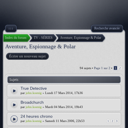
↓↓↓
Recherche avancée
Index du forum
TV - SÉRIES
Aventure, Espionnage & Polar
Aventure, Espionnage & Polar
Écrire un nouveau sujet
94 sujets •
Page
1
sur
2
•
1
2
Sujets
True Detective
par
john.koenig
» Lundi 17 Mars 2014, 17h36
Broadchurch
par
john.koenig
» Mardi 04 Mars 2014, 19h43
24 heures chrono
par
john.koenig
» Samedi 11 Mars 2006, 22h53
1
2
3