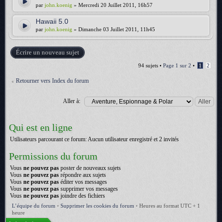
par
john.koenig
» Mercredi 20 Juillet 2011, 16h57
Hawaii 5.0
par
john.koenig
» Dimanche 03 Juillet 2011, 11h45
Écrire un nouveau sujet
94 sujets •
Page
1
sur
2
•
1
2
Retourner vers Index du forum
Aller à:
Qui est en ligne
Utilisateurs parcourant ce forum: Aucun utilisateur enregistré et 2 invités
Permissions du forum
Vous
ne pouvez pas
poster de nouveaux sujets
Vous
ne pouvez pas
répondre aux sujets
Vous
ne pouvez pas
éditer vos messages
Vous
ne pouvez pas
supprimer vos messages
Vous
ne pouvez pas
joindre des fichiers
L’équipe du forum
•
Supprimer les cookies du forum
•
Heures au format UTC + 1
heure