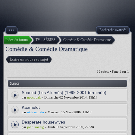
↓↓↓
Recherche avancée
Index du forum
TV - SÉRIES
Comédie & Comédie Dramatique
Comédie & Comédie Dramatique
Écrire un nouveau sujet
38 sujets • Page
1
sur
1
Sujets
Spaced (Les Allumés) (1999-2001 terminée)
par
neocobalt
» Dimanche 02 Novembre 2014, 19h17
Kaamelot
par
nick mondo
» Mercredi 15 Mars 2006, 11h18
Desperate housewives
par
john.koenig
» Jeudi 07 Septembre 2006, 22h38