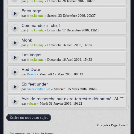
par
john.koenig
» Dimanche 28 Janvier 2007, 18h55
Entourage
par
john.koenig
» Samedi 23 Décembre 2006, 20h37
Commander in chief
par
john.koenig
» Dimanche 17 Décembre 2006, 12h18
Monk
par
john.koenig
» Dimanche 16 Avril 2006, 16h55
Las Vegas
par
john.koenig
» Dimanche 16 Avril 2006, 15h53
Red Dwarf
par
Beavis
» Vendredi 17 Mars 2006, 09h13
Six feet under
par
AmericanBadAss
» Mercredi 15 Mars 2006, 19h42
Avis de recherche sur extra-terrestre dénommé "ALF"
par
yabaar
» Mardi 31 Janvier 2006, 19h22
Écrire un nouveau sujet
38 sujets • Page
1
sur
1