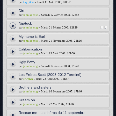
par
Cryptide
» Lundi 11 Août 2008, 00h52
Dirt
par
john.koenig
» Samedi 12 Janvier 2008, 12h58
Nip/tuck
par
john.koenig
» Mardi 21 Février 2006, 12h29
1
2
My name is Earl
par
john.koenig
» Mardi 21 Novembre 2006, 22h26
Californication
par
john.koenig
» Mardi 15 Avril 2008, 18h50
Ugly Betty
par
john.koenig
» Samedi 12 Janvier 2008, 19h42
Les Frères Scott (2003-2012 Terminé)
par
erwelyn
» Jeudi 23 Août 2007, 12h57
Brothers and sisters
par
john.koenig
» Mardi 18 Septembre 2007, 17h46
Dream on
par
john.koenig
» Mardi 22 Mai 2007, 17h26
Rescue me : Les héros du 11 septembre