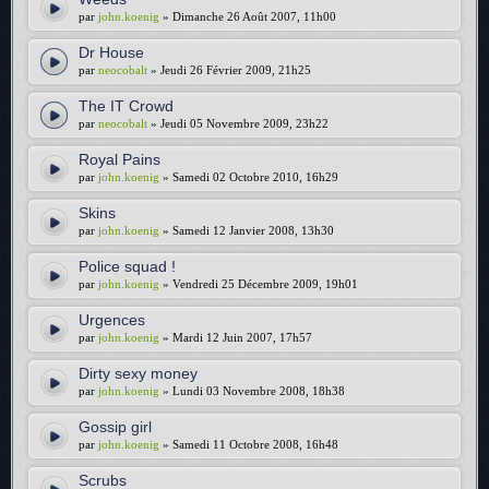
par
john.koenig
» Dimanche 26 Août 2007, 11h00
Dr House
par
neocobalt
» Jeudi 26 Février 2009, 21h25
The IT Crowd
par
neocobalt
» Jeudi 05 Novembre 2009, 23h22
Royal Pains
par
john.koenig
» Samedi 02 Octobre 2010, 16h29
Skins
par
john.koenig
» Samedi 12 Janvier 2008, 13h30
Police squad !
par
john.koenig
» Vendredi 25 Décembre 2009, 19h01
Urgences
par
john.koenig
» Mardi 12 Juin 2007, 17h57
Dirty sexy money
par
john.koenig
» Lundi 03 Novembre 2008, 18h38
Gossip girl
par
john.koenig
» Samedi 11 Octobre 2008, 16h48
Scrubs