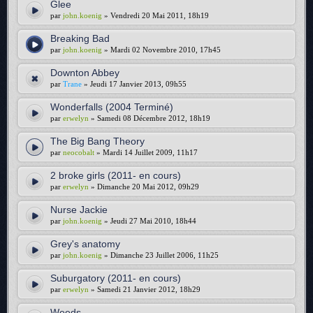
Glee
par
john.koenig
» Vendredi 20 Mai 2011, 18h19
Breaking Bad
par
john.koenig
» Mardi 02 Novembre 2010, 17h45
Downton Abbey
par
Trane
» Jeudi 17 Janvier 2013, 09h55
Wonderfalls (2004 Terminé)
par
erwelyn
» Samedi 08 Décembre 2012, 18h19
The Big Bang Theory
par
neocobalt
» Mardi 14 Juillet 2009, 11h17
2 broke girls (2011- en cours)
par
erwelyn
» Dimanche 20 Mai 2012, 09h29
Nurse Jackie
par
john.koenig
» Jeudi 27 Mai 2010, 18h44
Grey's anatomy
par
john.koenig
» Dimanche 23 Juillet 2006, 11h25
Suburgatory (2011- en cours)
par
erwelyn
» Samedi 21 Janvier 2012, 18h29
Weeds