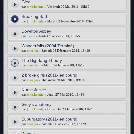
Glee
par
john.koenig
» Vendredi 20 Mai 2011, 18h19
Breaking Bad
par
john.koenig
» Mardi 02 Novembre 2010, 17h45
Downton Abbey
par
Trane
» Jeudi 17 Janvier 2013, 09h55
Wonderfalls (2004 Terminé)
par
erwelyn
» Samedi 08 Décembre 2012, 18h19
The Big Bang Theory
par
neocobalt
» Mardi 14 Juillet 2009, 11h17
2 broke girls (2011- en cours)
par
erwelyn
» Dimanche 20 Mai 2012, 09h29
Nurse Jackie
par
john.koenig
» Jeudi 27 Mai 2010, 18h44
Grey's anatomy
par
john.koenig
» Dimanche 23 Juillet 2006, 11h25
Suburgatory (2011- en cours)
par
erwelyn
» Samedi 21 Janvier 2012, 18h29
Weeds