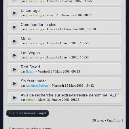
par
john.koenig
» Dimanche 28 Janvier 2007, 18h55
Entourage
par
john.koenig
» Samedi 23 Décembre 2006, 20h37
Commander in chief
par
john.koenig
» Dimanche 17 Décembre 2006, 12h18
Monk
par
john.koenig
» Dimanche 16 Avril 2006, 16h55
Las Vegas
par
john.koenig
» Dimanche 16 Avril 2006, 15h53
Red Dwarf
par
Beavis
» Vendredi 17 Mars 2006, 09h13
Six feet under
par
AmericanBadAss
» Mercredi 15 Mars 2006, 19h42
Avis de recherche sur extra-terrestre dénommé "ALF"
par
yabaar
» Mardi 31 Janvier 2006, 19h22
Écrire un nouveau sujet
38 sujets • Page
1
sur
1