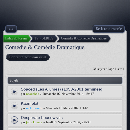
↓↓↓
Recherche avancée
Index du forum
TV - SÉRIES
Comédie & Comédie Dramatique
Comédie & Comédie Dramatique
Écrire un nouveau sujet
38 sujets • Page
1
sur
1
Sujets
Spaced (Les Allumés) (1999-2001 terminée)
par
neocobalt
» Dimanche 02 Novembre 2014, 19h17
Kaamelot
par
nick mondo
» Mercredi 15 Mars 2006, 11h18
Desperate housewives
par
john.koenig
» Jeudi 07 Septembre 2006, 22h38