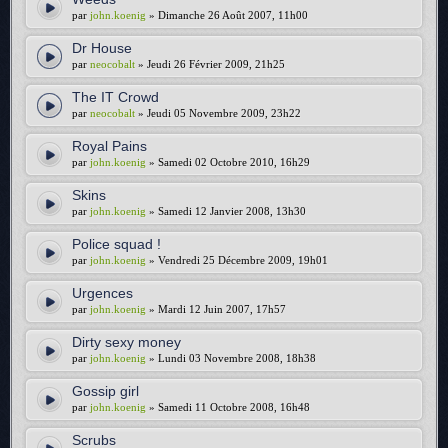
par
john.koenig
» Dimanche 26 Août 2007, 11h00
Dr House
par
neocobalt
» Jeudi 26 Février 2009, 21h25
The IT Crowd
par
neocobalt
» Jeudi 05 Novembre 2009, 23h22
Royal Pains
par
john.koenig
» Samedi 02 Octobre 2010, 16h29
Skins
par
john.koenig
» Samedi 12 Janvier 2008, 13h30
Police squad !
par
john.koenig
» Vendredi 25 Décembre 2009, 19h01
Urgences
par
john.koenig
» Mardi 12 Juin 2007, 17h57
Dirty sexy money
par
john.koenig
» Lundi 03 Novembre 2008, 18h38
Gossip girl
par
john.koenig
» Samedi 11 Octobre 2008, 16h48
Scrubs