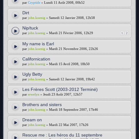
par
Cryptide
» Lundi 11 Août 2008, 00h52
Dirt
par
john.koenig
» Samedi 12 Janvier 2008, 12h58
Nip/tuck
par
john.koenig
» Mardi 21 Février 2006, 12h29
1
2
My name is Earl
par
john.koenig
» Mardi 21 Novembre 2006, 22h26
Californication
par
john.koenig
» Mardi 15 Avril 2008, 18h50
Ugly Betty
par
john.koenig
» Samedi 12 Janvier 2008, 19h42
Les Frères Scott (2003-2012 Terminé)
par
erwelyn
» Jeudi 23 Août 2007, 12h57
Brothers and sisters
par
john.koenig
» Mardi 18 Septembre 2007, 17h46
Dream on
par
john.koenig
» Mardi 22 Mai 2007, 17h26
Rescue me : Les héros du 11 septembre