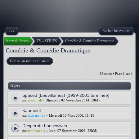
↓↓↓
Recherche avancée
Index du forum
TV - SÉRIES
Comédie & Comédie Dramatique
Comédie & Comédie Dramatique
Écrire un nouveau sujet
38 sujets • Page
1
sur
1
Sujets
Spaced (Les Allumés) (1999-2001 terminée)
par
neocobalt
» Dimanche 02 Novembre 2014, 19h17
Kaamelot
par
nick mondo
» Mercredi 15 Mars 2006, 11h18
Desperate housewives
par
john.koenig
» Jeudi 07 Septembre 2006, 22h38