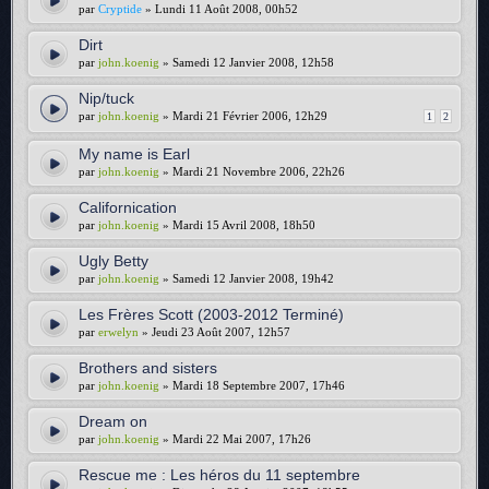
par
Cryptide
» Lundi 11 Août 2008, 00h52
Dirt
par
john.koenig
» Samedi 12 Janvier 2008, 12h58
Nip/tuck
par
john.koenig
» Mardi 21 Février 2006, 12h29
1
2
My name is Earl
par
john.koenig
» Mardi 21 Novembre 2006, 22h26
Californication
par
john.koenig
» Mardi 15 Avril 2008, 18h50
Ugly Betty
par
john.koenig
» Samedi 12 Janvier 2008, 19h42
Les Frères Scott (2003-2012 Terminé)
par
erwelyn
» Jeudi 23 Août 2007, 12h57
Brothers and sisters
par
john.koenig
» Mardi 18 Septembre 2007, 17h46
Dream on
par
john.koenig
» Mardi 22 Mai 2007, 17h26
Rescue me : Les héros du 11 septembre