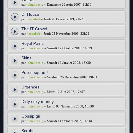
par
john.koenig
» Dimanche 26 Août 2007, 11h00
Dr House
par
neocobalt
» Jeudi 26 Février 2009, 21h25
The IT Crowd
par
neocobalt
» Jeudi 05 Novembre 2009, 23h22
Royal Pains
par
john.koenig
» Samedi 02 Octobre 2010, 16h29
Skins
par
john.koenig
» Samedi 12 Janvier 2008, 13h30
Police squad !
par
john.koenig
» Vendredi 25 Décembre 2009, 19h01
Urgences
par
john.koenig
» Mardi 12 Juin 2007, 17h57
Dirty sexy money
par
john.koenig
» Lundi 03 Novembre 2008, 18h38
Gossip girl
par
john.koenig
» Samedi 11 Octobre 2008, 16h48
Scrubs