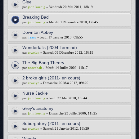
Glee
par
john.koenig
» Vendredi 20 Mai 2011, 18h19
Breaking Bad
par
john.koenig
» Mardi 02 Novembre 2010, 17h45
Downton Abbey
par
Trane
» Jeudi 17 Janvier 2013, 09h55
Wonderfalls (2004 Terminé)
par
erwelyn
» Samedi 08 Décembre 2012, 18h19
The Big Bang Theory
par
neocobalt
» Mardi 14 Juillet 2009, 11h17
2 broke girls (2011- en cours)
par
erwelyn
» Dimanche 20 Mai 2012, 09h29
Nurse Jackie
par
john.koenig
» Jeudi 27 Mai 2010, 18h44
Grey's anatomy
par
john.koenig
» Dimanche 23 Juillet 2006, 11h25
Suburgatory (2011- en cours)
par
erwelyn
» Samedi 21 Janvier 2012, 18h29
Weeds