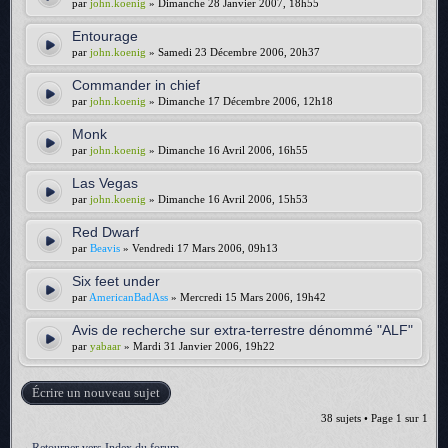
par
john.koenig
» Dimanche 28 Janvier 2007, 18h55
Entourage
par
john.koenig
» Samedi 23 Décembre 2006, 20h37
Commander in chief
par
john.koenig
» Dimanche 17 Décembre 2006, 12h18
Monk
par
john.koenig
» Dimanche 16 Avril 2006, 16h55
Las Vegas
par
john.koenig
» Dimanche 16 Avril 2006, 15h53
Red Dwarf
par
Beavis
» Vendredi 17 Mars 2006, 09h13
Six feet under
par
AmericanBadAss
» Mercredi 15 Mars 2006, 19h42
Avis de recherche sur extra-terrestre dénommé "ALF"
par
yabaar
» Mardi 31 Janvier 2006, 19h22
Écrire un nouveau sujet
38 sujets • Page
1
sur
1