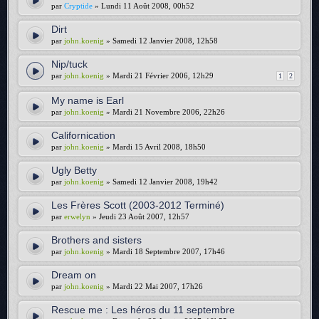
par
Cryptide
» Lundi 11 Août 2008, 00h52
Dirt
par
john.koenig
» Samedi 12 Janvier 2008, 12h58
Nip/tuck
par
john.koenig
» Mardi 21 Février 2006, 12h29
1
2
My name is Earl
par
john.koenig
» Mardi 21 Novembre 2006, 22h26
Californication
par
john.koenig
» Mardi 15 Avril 2008, 18h50
Ugly Betty
par
john.koenig
» Samedi 12 Janvier 2008, 19h42
Les Frères Scott (2003-2012 Terminé)
par
erwelyn
» Jeudi 23 Août 2007, 12h57
Brothers and sisters
par
john.koenig
» Mardi 18 Septembre 2007, 17h46
Dream on
par
john.koenig
» Mardi 22 Mai 2007, 17h26
Rescue me : Les héros du 11 septembre