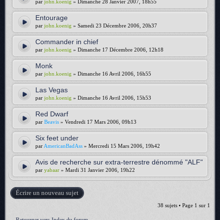
par
john.koenig
» Dimanche 28 Janvier 2007, 18h55
Entourage
par
john.koenig
» Samedi 23 Décembre 2006, 20h37
Commander in chief
par
john.koenig
» Dimanche 17 Décembre 2006, 12h18
Monk
par
john.koenig
» Dimanche 16 Avril 2006, 16h55
Las Vegas
par
john.koenig
» Dimanche 16 Avril 2006, 15h53
Red Dwarf
par
Beavis
» Vendredi 17 Mars 2006, 09h13
Six feet under
par
AmericanBadAss
» Mercredi 15 Mars 2006, 19h42
Avis de recherche sur extra-terrestre dénommé "ALF"
par
yabaar
» Mardi 31 Janvier 2006, 19h22
Écrire un nouveau sujet
38 sujets • Page
1
sur
1