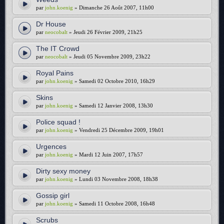
par
john.koenig
» Dimanche 26 Août 2007, 11h00
Dr House
par
neocobalt
» Jeudi 26 Février 2009, 21h25
The IT Crowd
par
neocobalt
» Jeudi 05 Novembre 2009, 23h22
Royal Pains
par
john.koenig
» Samedi 02 Octobre 2010, 16h29
Skins
par
john.koenig
» Samedi 12 Janvier 2008, 13h30
Police squad !
par
john.koenig
» Vendredi 25 Décembre 2009, 19h01
Urgences
par
john.koenig
» Mardi 12 Juin 2007, 17h57
Dirty sexy money
par
john.koenig
» Lundi 03 Novembre 2008, 18h38
Gossip girl
par
john.koenig
» Samedi 11 Octobre 2008, 16h48
Scrubs