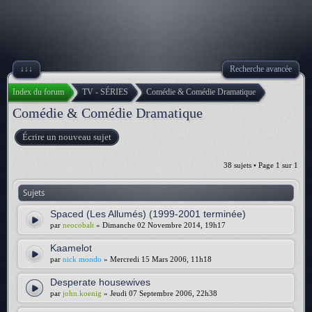
↓↓↓
Recherche avancée
Index du forum
TV - SÉRIES
Comédie & Comédie Dramatique
Comédie & Comédie Dramatique
Écrire un nouveau sujet
38 sujets • Page
1
sur
1
Sujets
Spaced (Les Allumés) (1999-2001 terminée)
par
neocobalt
» Dimanche 02 Novembre 2014, 19h17
Kaamelot
par
nick mondo
» Mercredi 15 Mars 2006, 11h18
Desperate housewives
par
john.koenig
» Jeudi 07 Septembre 2006, 22h38