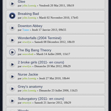
Glee
par
john.koenig
» Vendredi 20 Mai 2011, 18h19
Breaking Bad
par
john.koenig
» Mardi 02 Novembre 2010, 17h45
Downton Abbey
par
Trane
» Jeudi 17 Janvier 2013, 09h55
Wonderfalls (2004 Terminé)
par
erwelyn
» Samedi 08 Décembre 2012, 18h19
The Big Bang Theory
par
neocobalt
» Mardi 14 Juillet 2009, 11h17
2 broke girls (2011- en cours)
par
erwelyn
» Dimanche 20 Mai 2012, 09h29
Nurse Jackie
par
john.koenig
» Jeudi 27 Mai 2010, 18h44
Grey's anatomy
par
john.koenig
» Dimanche 23 Juillet 2006, 11h25
Suburgatory (2011- en cours)
par
erwelyn
» Samedi 21 Janvier 2012, 18h29
Weeds