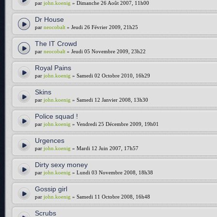
par
john.koenig
» Dimanche 26 Août 2007, 11h00
Dr House
par
neocobalt
» Jeudi 26 Février 2009, 21h25
The IT Crowd
par
neocobalt
» Jeudi 05 Novembre 2009, 23h22
Royal Pains
par
john.koenig
» Samedi 02 Octobre 2010, 16h29
Skins
par
john.koenig
» Samedi 12 Janvier 2008, 13h30
Police squad !
par
john.koenig
» Vendredi 25 Décembre 2009, 19h01
Urgences
par
john.koenig
» Mardi 12 Juin 2007, 17h57
Dirty sexy money
par
john.koenig
» Lundi 03 Novembre 2008, 18h38
Gossip girl
par
john.koenig
» Samedi 11 Octobre 2008, 16h48
Scrubs