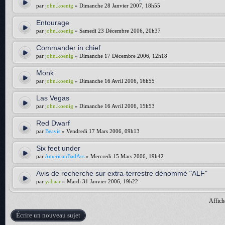
par
john.koenig
» Dimanche 28 Janvier 2007, 18h55
Entourage
par
john.koenig
» Samedi 23 Décembre 2006, 20h37
Commander in chief
par
john.koenig
» Dimanche 17 Décembre 2006, 12h18
Monk
par
john.koenig
» Dimanche 16 Avril 2006, 16h55
Las Vegas
par
john.koenig
» Dimanche 16 Avril 2006, 15h53
Red Dwarf
par
Beavis
» Vendredi 17 Mars 2006, 09h13
Six feet under
par
AmericanBadAss
» Mercredi 15 Mars 2006, 19h42
Avis de recherche sur extra-terrestre dénommé "ALF"
par
yabaar
» Mardi 31 Janvier 2006, 19h22
Affich
Écrire un nouveau sujet