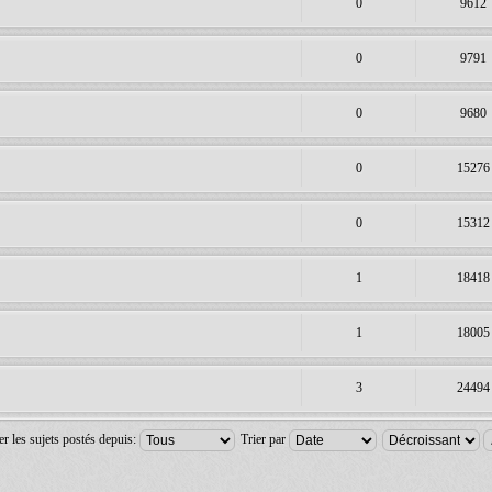
0
9612
0
9791
0
9680
0
15276
0
15312
1
18418
1
18005
3
24494
er les sujets postés depuis:
Trier par