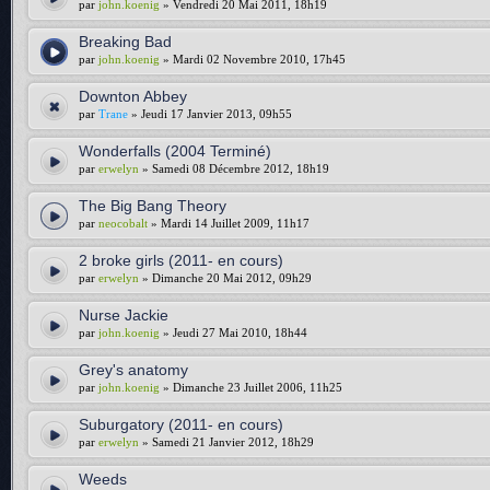
par
john.koenig
» Vendredi 20 Mai 2011, 18h19
Breaking Bad
par
john.koenig
» Mardi 02 Novembre 2010, 17h45
Downton Abbey
par
Trane
» Jeudi 17 Janvier 2013, 09h55
Wonderfalls (2004 Terminé)
par
erwelyn
» Samedi 08 Décembre 2012, 18h19
The Big Bang Theory
par
neocobalt
» Mardi 14 Juillet 2009, 11h17
2 broke girls (2011- en cours)
par
erwelyn
» Dimanche 20 Mai 2012, 09h29
Nurse Jackie
par
john.koenig
» Jeudi 27 Mai 2010, 18h44
Grey's anatomy
par
john.koenig
» Dimanche 23 Juillet 2006, 11h25
Suburgatory (2011- en cours)
par
erwelyn
» Samedi 21 Janvier 2012, 18h29
Weeds