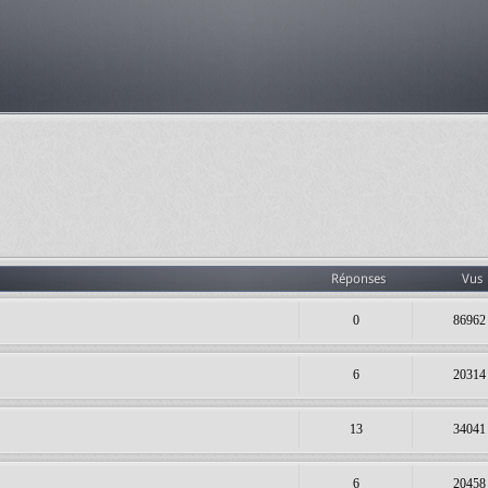
Réponses
Vus
0
86962
6
20314
13
34041
6
20458