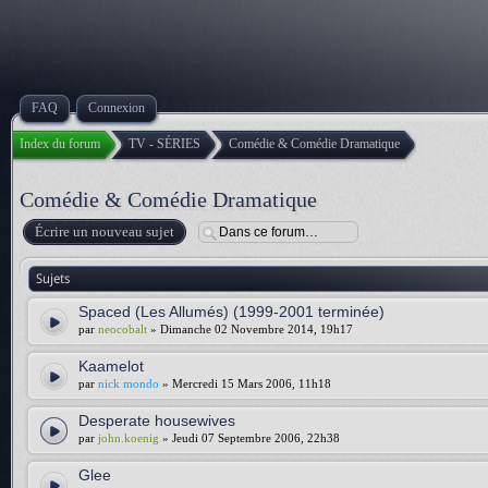
FAQ
Connexion
Index du forum
TV - SÉRIES
Comédie & Comédie Dramatique
Comédie & Comédie Dramatique
Écrire un nouveau sujet
Sujets
Spaced (Les Allumés) (1999-2001 terminée)
par
neocobalt
» Dimanche 02 Novembre 2014, 19h17
Kaamelot
par
nick mondo
» Mercredi 15 Mars 2006, 11h18
Desperate housewives
par
john.koenig
» Jeudi 07 Septembre 2006, 22h38
Glee