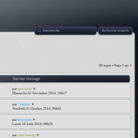
Recherche avancée
38 sujets • Page
1
sur
1
Dernier message
par
neocobalt
Dimanche 02 Novembre 2014, 19h17
par
Cathleen
Vendredi 31 Octobre 2014, 06h01
par
henrigole
Lundi 18 Août 2014, 08h50
par
john.koenig