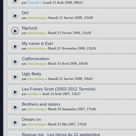
par
Cryptide
» Lundi 11 Août 2008, 00h52
Dirt
par
john.koenig
» Samedi 12 Janvier 2008, 12h58
Nip/tuck
par
john.koenig
» Mardi 21 Février 2006, 12h29
My name is Earl
par
john.koenig
» Mardi 21 Novembre 2006, 22h26
Californication
par
john.koenig
» Mardi 15 Avril 2008, 18h50
Ugly Betty
par
john.koenig
» Samedi 12 Janvier 2008, 19h42
Les Frères Scott (2003-2012 Terminé)
par
erwelyn
» Jeudi 23 Août 2007, 12h57
Brothers and sisters
par
john.koenig
» Mardi 18 Septembre 2007, 17h46
Dream on
par
john.koenig
» Mardi 22 Mai 2007, 17h26
Rescue me : Les héros du 11 septembre