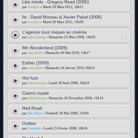
Like minds - Gregory Read (2005)
par
erwelyn
» Mardi 20 Mars 2012, 16h11
Ils - David Moreau & Xavier Palud (2006)
par
erwelyn
» Mardi 20 Mars 2012, 15h39
L'agence tous risques au cinéma
par
john.koenig
» Dimanche 23 Mars 2008, 14h29
1
2
8th Wonderland (2009)
par
neocobalt
» Dimanche 09 Mai 2010, 14h17
Esther (2009)
par
neocobalt
» Dimanche 24 Janvier 2010, 00h24
Hot fuzz
par
john.koenig
» Lundi 18 Août 2008, 16h24
Casino royale
par
john.koenig
» Dimanche 26 Novembre 2006, 12h14
Red Road
par
Doc Mars
» Vendredi 30 Mai 2008, 21h04
Outlaw
par
Cryptide
» Lundi 25 Février 2008, 18h16