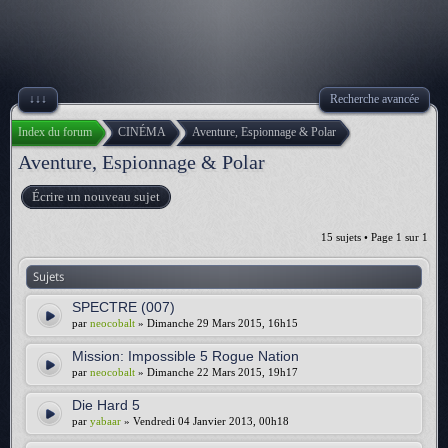
↓↓↓
Recherche avancée
Index du forum
CINÉMA
Aventure, Espionnage & Polar
Aventure, Espionnage & Polar
Écrire un nouveau sujet
15 sujets • Page
1
sur
1
Sujets
SPECTRE (007)
par
neocobalt
» Dimanche 29 Mars 2015, 16h15
Mission: Impossible 5 Rogue Nation
par
neocobalt
» Dimanche 22 Mars 2015, 19h17
Die Hard 5
par
yabaar
» Vendredi 04 Janvier 2013, 00h18