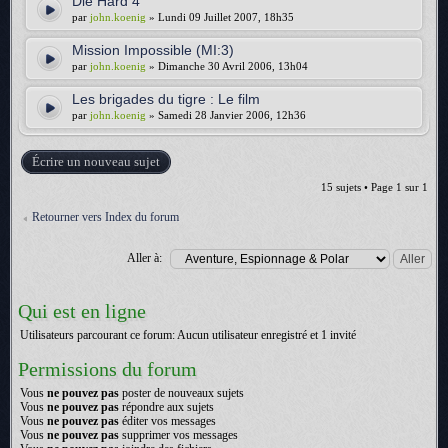
Die Hard 4
par
john.koenig
» Lundi 09 Juillet 2007, 18h35
Mission Impossible (MI:3)
par
john.koenig
» Dimanche 30 Avril 2006, 13h04
Les brigades du tigre : Le film
par
john.koenig
» Samedi 28 Janvier 2006, 12h36
Écrire un nouveau sujet
15 sujets • Page
1
sur
1
Retourner vers Index du forum
Aller à:
Qui est en ligne
Utilisateurs parcourant ce forum: Aucun utilisateur enregistré et 1 invité
Permissions du forum
Vous
ne pouvez pas
poster de nouveaux sujets
Vous
ne pouvez pas
répondre aux sujets
Vous
ne pouvez pas
éditer vos messages
Vous
ne pouvez pas
supprimer vos messages