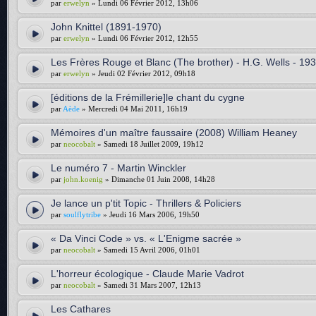
par
erwelyn
» Lundi 06 Février 2012, 13h06
John Knittel (1891-1970)
par
erwelyn
» Lundi 06 Février 2012, 12h55
Les Frères Rouge et Blanc (The brother) - H.G. Wells - 19
par
erwelyn
» Jeudi 02 Février 2012, 09h18
[éditions de la Frémillerie]le chant du cygne
par
Aède
» Mercredi 04 Mai 2011, 16h19
Mémoires d'un maître faussaire (2008) William Heaney
par
neocobalt
» Samedi 18 Juillet 2009, 19h12
Le numéro 7 - Martin Winckler
par
john.koenig
» Dimanche 01 Juin 2008, 14h28
Je lance un p'tit Topic - Thrillers & Policiers
par
soulflytribe
» Jeudi 16 Mars 2006, 19h50
« Da Vinci Code » vs. « L'Enigme sacrée »
par
neocobalt
» Samedi 15 Avril 2006, 01h01
L'horreur écologique - Claude Marie Vadrot
par
neocobalt
» Samedi 31 Mars 2007, 12h13
Les Cathares