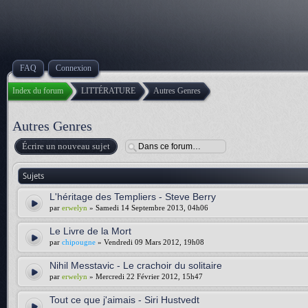
FAQ
Connexion
Index du forum
LITTÉRATURE
Autres Genres
Autres Genres
Écrire un nouveau sujet
Sujets
L'héritage des Templiers - Steve Berry
par
erwelyn
» Samedi 14 Septembre 2013, 04h06
Le Livre de la Mort
par
chipougne
» Vendredi 09 Mars 2012, 19h08
Nihil Messtavic - Le crachoir du solitaire
par
erwelyn
» Mercredi 22 Février 2012, 15h47
Tout ce que j'aimais - Siri Hustvedt