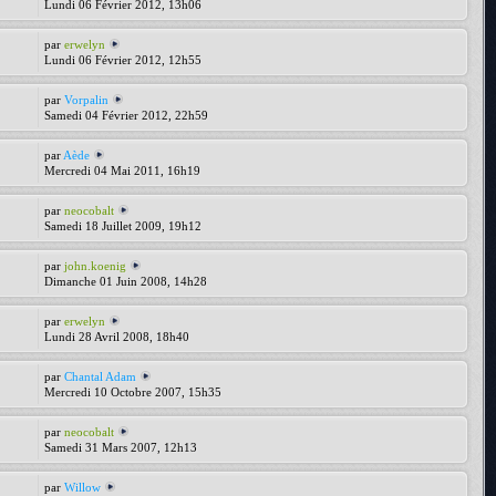
Lundi 06 Février 2012, 13h06
par
erwelyn
Lundi 06 Février 2012, 12h55
par
Vorpalin
Samedi 04 Février 2012, 22h59
par
Aède
Mercredi 04 Mai 2011, 16h19
par
neocobalt
Samedi 18 Juillet 2009, 19h12
par
john.koenig
Dimanche 01 Juin 2008, 14h28
par
erwelyn
Lundi 28 Avril 2008, 18h40
par
Chantal Adam
Mercredi 10 Octobre 2007, 15h35
par
neocobalt
Samedi 31 Mars 2007, 12h13
par
Willow