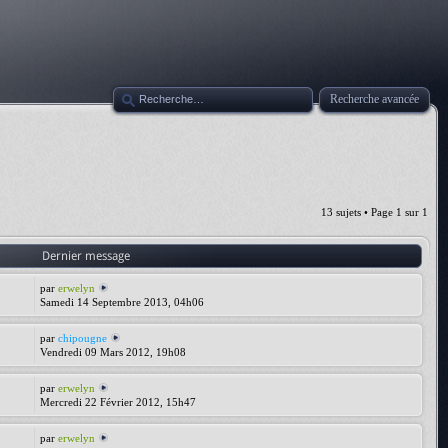
Recherche avancée
13 sujets • Page
1
sur
1
Dernier message
par
erwelyn
Samedi 14 Septembre 2013, 04h06
par
chipougne
Vendredi 09 Mars 2012, 19h08
par
erwelyn
Mercredi 22 Février 2012, 15h47
par
erwelyn