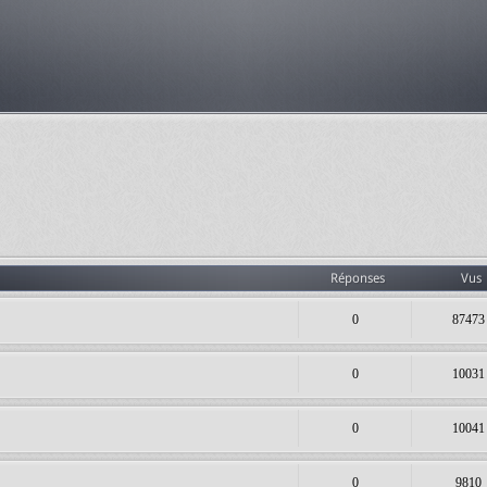
Réponses
Vus
0
87473
0
10031
0
10041
0
9810