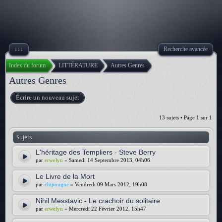
↓↓↓
Recherche avancée
Index du forum
LITTÉRATURE
Autres Genres
Autres Genres
Écrire un nouveau sujet
13 sujets • Page
1
sur
1
Sujets
L'héritage des Templiers - Steve Berry
par
erwelyn
» Samedi 14 Septembre 2013, 04h06
Le Livre de la Mort
par
chipougne
» Vendredi 09 Mars 2012, 19h08
Nihil Messtavic - Le crachoir du solitaire
par
erwelyn
» Mercredi 22 Février 2012, 15h47