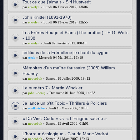
Tout ce que j'aimais - Siri Hustvedt
par
erwelyn
» Lundi 06 Février 2012, 13h06
John Knittel (1891-1970)
par
erwelyn
» Lundi 06 Février 2012, 12h55
Les Frères Rouge et Blanc (The brother) - H.G. Wells
- 1938
par
erwelyn
» Jeudi 02 Février 2012, 09h18
[éditions de la Frémillerie]le chant du cygne
par
Aède
» Mercredi 04 Mai 2011, 16h19
Mémoires d'un maître faussaire (2008) William
Heaney
par
neocobalt
» Samedi 18 Juillet 2009, 19h12
Le numéro 7 - Martin Winckler
par
john.koenig
» Dimanche 01 Juin 2008, 14h28
Je lance un p'tit Topic - Thrillers & Policiers
par
soulflytribe
» Jeudi 16 Mars 2006, 19h50
« Da Vinci Code » vs. « L'Enigme sacrée »
par
neocobalt
» Samedi 15 Avril 2006, 01h01
L'horreur écologique - Claude Marie Vadrot
par
neocobalt
» Samedi 31 Mars 2007, 12h13