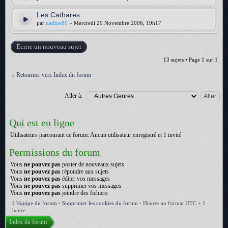
Les Cathares
par
nadine80
» Mercredi 29 Novembre 2006, 19h17
Écrire un nouveau sujet
13 sujets • Page
1
sur
1
Retourner vers Index du forum
Aller à:
Qui est en ligne
Utilisateurs parcourant ce forum: Aucun utilisateur enregistré et 1 invité
Permissions du forum
Vous
ne pouvez pas
poster de nouveaux sujets
Vous
ne pouvez pas
répondre aux sujets
Vous
ne pouvez pas
éditer vos messages
Vous
ne pouvez pas
supprimer vos messages
Vous
ne pouvez pas
joindre des fichiers
L’équipe du forum
•
Supprimer les cookies du forum
•
Heures au format UTC + 1
heure
Index du forum