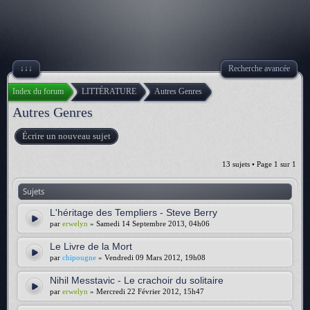
↓↓↓
Recherche avancée
Index du forum
LITTÉRATURE
Autres Genres
Autres Genres
Écrire un nouveau sujet
13 sujets • Page
1
sur
1
Sujets
L'héritage des Templiers - Steve Berry
par
erwelyn
» Samedi 14 Septembre 2013, 04h06
Le Livre de la Mort
par
chipougne
» Vendredi 09 Mars 2012, 19h08
Nihil Messtavic - Le crachoir du solitaire
par
erwelyn
» Mercredi 22 Février 2012, 15h47