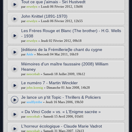
Tout ce que j'aimais - Siri Hustvedt
par
erwelyn
» Lundi 06 Février 2012, 13h06
John Knittel (1891-1970)
par
erwelyn
» Lundi 06 Février 2012, 12h55
Les Frères Rouge et Blanc (The brother) - H.G. Wells
- 1938
par
erwelyn
» Jeudi 02 Février 2012, 09h18
[éditions de la Frémillerie]le chant du cygne
par
Aède
» Mercredi 04 Mai 2011, 16h19
Mémoires d'un maître faussaire (2008) William
Heaney
par
neocobalt
» Samedi 18 Juillet 2009, 19h12
Le numéro 7 - Martin Winckler
par
john.koenig
» Dimanche 01 Juin 2008, 14h28
Je lance un p'tit Topic - Thrillers & Policiers
par
soulflytribe
» Jeudi 16 Mars 2006, 19h50
« Da Vinci Code » vs. « L'Enigme sacrée »
par
neocobalt
» Samedi 15 Avril 2006, 01h01
L'horreur écologique - Claude Marie Vadrot
par
neocobalt
» Samedi 31 Mars 2007, 12h13