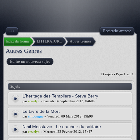
↓↓↓
Recherche avancée
Index du forum
LITTÉRATURE
Autres Genres
Autres Genres
Écrire un nouveau sujet
13 sujets • Page
1
sur
1
Sujets
L'héritage des Templiers - Steve Berry
par
erwelyn
» Samedi 14 Septembre 2013, 04h06
Le Livre de la Mort
par
chipougne
» Vendredi 09 Mars 2012, 19h08
Nihil Messtavic - Le crachoir du solitaire
par
erwelyn
» Mercredi 22 Février 2012, 15h47