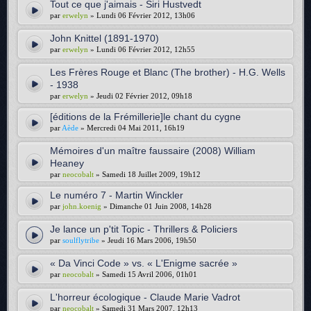
Tout ce que j'aimais - Siri Hustvedt
par
erwelyn
» Lundi 06 Février 2012, 13h06
John Knittel (1891-1970)
par
erwelyn
» Lundi 06 Février 2012, 12h55
Les Frères Rouge et Blanc (The brother) - H.G. Wells
- 1938
par
erwelyn
» Jeudi 02 Février 2012, 09h18
[éditions de la Frémillerie]le chant du cygne
par
Aède
» Mercredi 04 Mai 2011, 16h19
Mémoires d'un maître faussaire (2008) William
Heaney
par
neocobalt
» Samedi 18 Juillet 2009, 19h12
Le numéro 7 - Martin Winckler
par
john.koenig
» Dimanche 01 Juin 2008, 14h28
Je lance un p'tit Topic - Thrillers & Policiers
par
soulflytribe
» Jeudi 16 Mars 2006, 19h50
« Da Vinci Code » vs. « L'Enigme sacrée »
par
neocobalt
» Samedi 15 Avril 2006, 01h01
L'horreur écologique - Claude Marie Vadrot
par
neocobalt
» Samedi 31 Mars 2007, 12h13