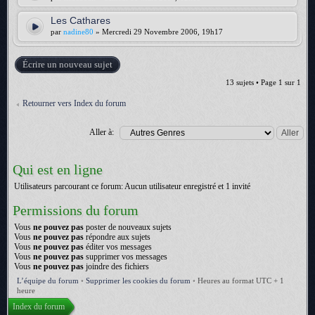
Les Cathares
par
nadine80
» Mercredi 29 Novembre 2006, 19h17
Écrire un nouveau sujet
13 sujets • Page
1
sur
1
Retourner vers Index du forum
Aller à:
Qui est en ligne
Utilisateurs parcourant ce forum: Aucun utilisateur enregistré et 1 invité
Permissions du forum
Vous
ne pouvez pas
poster de nouveaux sujets
Vous
ne pouvez pas
répondre aux sujets
Vous
ne pouvez pas
éditer vos messages
Vous
ne pouvez pas
supprimer vos messages
Vous
ne pouvez pas
joindre des fichiers
L’équipe du forum
•
Supprimer les cookies du forum
•
Heures au format UTC + 1
heure
Index du forum