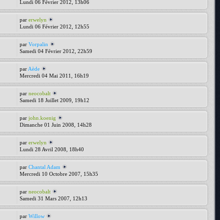
Lundi 06 Février 2012, 13h06
par
erwelyn
Lundi 06 Février 2012, 12h55
par
Vorpalin
Samedi 04 Février 2012, 22h59
par
Aède
Mercredi 04 Mai 2011, 16h19
par
neocobalt
Samedi 18 Juillet 2009, 19h12
par
john.koenig
Dimanche 01 Juin 2008, 14h28
par
erwelyn
Lundi 28 Avril 2008, 18h40
par
Chantal Adam
Mercredi 10 Octobre 2007, 15h35
par
neocobalt
Samedi 31 Mars 2007, 12h13
par
Willow