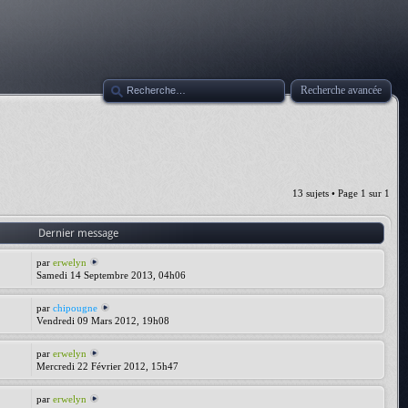
Recherche avancée
13 sujets • Page
1
sur
1
Dernier message
par
erwelyn
Samedi 14 Septembre 2013, 04h06
par
chipougne
Vendredi 09 Mars 2012, 19h08
par
erwelyn
Mercredi 22 Février 2012, 15h47
par
erwelyn