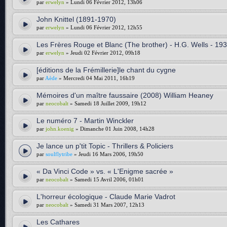
par
erwelyn
» Lundi 06 Février 2012, 13h06
John Knittel (1891-1970)
par
erwelyn
» Lundi 06 Février 2012, 12h55
Les Frères Rouge et Blanc (The brother) - H.G. Wells - 19
par
erwelyn
» Jeudi 02 Février 2012, 09h18
[éditions de la Frémillerie]le chant du cygne
par
Aède
» Mercredi 04 Mai 2011, 16h19
Mémoires d'un maître faussaire (2008) William Heaney
par
neocobalt
» Samedi 18 Juillet 2009, 19h12
Le numéro 7 - Martin Winckler
par
john.koenig
» Dimanche 01 Juin 2008, 14h28
Je lance un p'tit Topic - Thrillers & Policiers
par
soulflytribe
» Jeudi 16 Mars 2006, 19h50
« Da Vinci Code » vs. « L'Enigme sacrée »
par
neocobalt
» Samedi 15 Avril 2006, 01h01
L'horreur écologique - Claude Marie Vadrot
par
neocobalt
» Samedi 31 Mars 2007, 12h13
Les Cathares