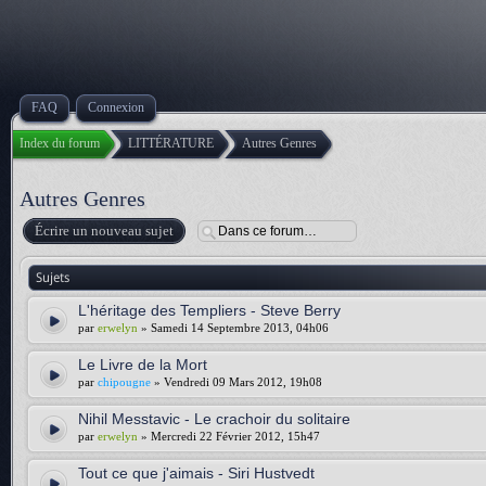
FAQ
Connexion
Index du forum
LITTÉRATURE
Autres Genres
Autres Genres
Écrire un nouveau sujet
Sujets
L'héritage des Templiers - Steve Berry
par
erwelyn
» Samedi 14 Septembre 2013, 04h06
Le Livre de la Mort
par
chipougne
» Vendredi 09 Mars 2012, 19h08
Nihil Messtavic - Le crachoir du solitaire
par
erwelyn
» Mercredi 22 Février 2012, 15h47
Tout ce que j'aimais - Siri Hustvedt