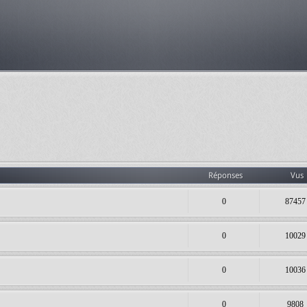
Réponses
Vus
0
87457
0
10029
0
10036
0
9808