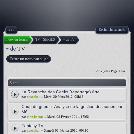
↓↓↓
Recherche avancée
Index du forum
TV - SÉRIES
+ de TV
+ de TV
Écrire un nouveau sujet
26 sujets • Page
1
sur
1
Sujets
La Revanche des Geeks (reportage) Arte
par
neocobalt
» Mardi 20 Mars 2012, 08h16
Coup de gueule :Analyse de la gestion des séries par
M6
par
john.koenig
» Mardi 08 Février 2011, 17h51
Fantasy TV
par
neocobalt
» Samedi 06 Février 2010, 00h10