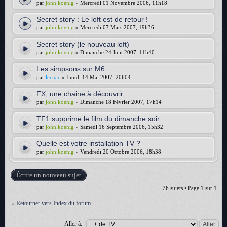
par
john.koenig
» Mercredi 01 Novembre 2006, 11h18
Secret story : Le loft est de retour !
par
john.koenig
» Mercredi 07 Mars 2007, 19h36
Secret story (le nouveau loft)
par
john.koenig
» Dimanche 24 Juin 2007, 11h40
Les simpsons sur M6
par
lecnac
» Lundi 14 Mai 2007, 20h04
FX, une chaine à découvrir
par
john.koenig
» Dimanche 18 Février 2007, 17h14
TF1 supprime le film du dimanche soir
par
john.koenig
» Samedi 16 Septembre 2006, 15h32
Quelle est votre installation TV ?
par
john.koenig
» Vendredi 20 Octobre 2006, 18h38
Écrire un nouveau sujet
26 sujets • Page
1
sur
1
Retourner vers Index du forum
Aller à: