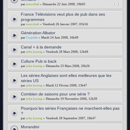
par
neocobalt
» Dimanche 22 Juin 2008, 19h05
1
2
France Télévisions veut plus de pub dans ses
programmes
par
neocobalt
» Vendredi 26 Janvier 2007, 01h16
Génération Albator
par
Cryptide
» Mardi 24 Juin 2008, 16h49
Canal + à la demande
par
john.koenig
» Vendredi 28 Mars 2008, 12h49
Culture Pub is back
par
john.koenig
» Dimanche 23 Mars 2008, 20h26
Les séries Anglaises sont elles meilleures que les
séries US
par
john.koenig
» Mardi 12 Février 2008, 13h47
Combien de saisons pour une série ?
par
john.koenig
» Dimanche 19 Novembre 2006, 12h39
Pourquoi les séries Françaises ne marchent-elles pas
?
par
john.koenig
» Vendredi 28 Septembre 2007, 16h47
Morandini