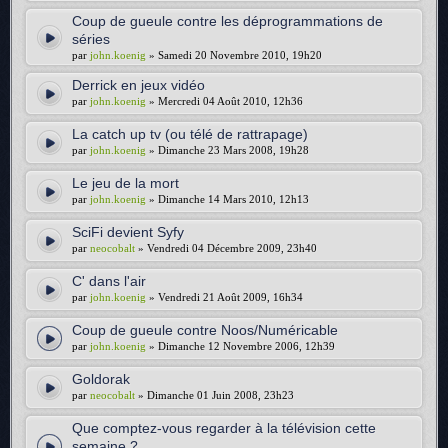
Coup de gueule contre les déprogrammations de
séries
par
john.koenig
» Samedi 20 Novembre 2010, 19h20
Derrick en jeux vidéo
par
john.koenig
» Mercredi 04 Août 2010, 12h36
La catch up tv (ou télé de rattrapage)
par
john.koenig
» Dimanche 23 Mars 2008, 19h28
Le jeu de la mort
par
john.koenig
» Dimanche 14 Mars 2010, 12h13
SciFi devient Syfy
par
neocobalt
» Vendredi 04 Décembre 2009, 23h40
C' dans l'air
par
john.koenig
» Vendredi 21 Août 2009, 16h34
Coup de gueule contre Noos/Numéricable
par
john.koenig
» Dimanche 12 Novembre 2006, 12h39
Goldorak
par
neocobalt
» Dimanche 01 Juin 2008, 23h23
Que comptez-vous regarder à la télévision cette
semaine ?