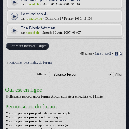
par
neocobalt
» Mardi 01 Août 2006, 21h46
Lost -saison 4-
par
john.koenig
» Dimanche 17 Février 2008, 18h34
The Bionic Woman
par
neocobalt
» Samedi 09 Juin 2007, 00h07
Écrire un nouveau sujet
65 sujets •
Page
1
sur
2
•
1
2
Retourner vers Index du forum
Aller à:
Qui est en ligne
Utilisateurs parcourant ce forum: Aucun utilisateur enregistré et 1 invité
Permissions du forum
Vous
ne pouvez pas
poster de nouveaux sujets
Vous
ne pouvez pas
répondre aux sujets
Vous
ne pouvez pas
éditer vos messages
Vous
ne pouvez pas
supprimer vos messages