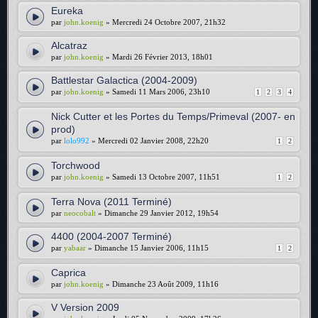
Eureka
par
john.koenig
» Mercredi 24 Octobre 2007, 21h32
Alcatraz
par
john.koenig
» Mardi 26 Février 2013, 18h01
Battlestar Galactica (2004-2009)
par
john.koenig
» Samedi 11 Mars 2006, 23h10
1
2
3
4
Nick Cutter et les Portes du Temps/Primeval (2007- en
prod)
par
lolo992
» Mercredi 02 Janvier 2008, 22h20
1
2
Torchwood
par
john.koenig
» Samedi 13 Octobre 2007, 11h51
1
2
Terra Nova (2011 Terminé)
par
neocobalt
» Dimanche 29 Janvier 2012, 19h54
4400 (2004-2007 Terminé)
par
yabaar
» Dimanche 15 Janvier 2006, 11h15
1
2
Caprica
par
john.koenig
» Dimanche 23 Août 2009, 11h16
V Version 2009