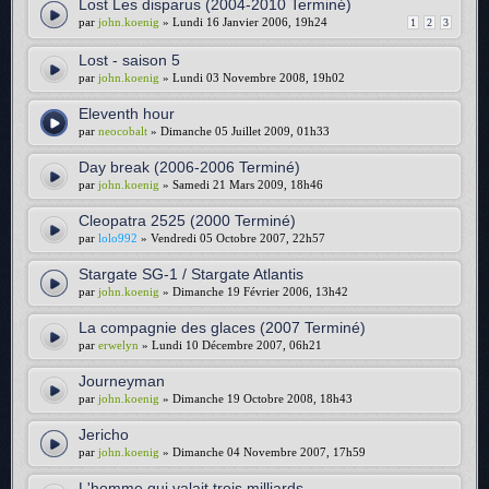
Lost Les disparus (2004-2010 Terminé)
par
john.koenig
» Lundi 16 Janvier 2006, 19h24
1
2
3
Lost - saison 5
par
john.koenig
» Lundi 03 Novembre 2008, 19h02
Eleventh hour
par
neocobalt
» Dimanche 05 Juillet 2009, 01h33
Day break (2006-2006 Terminé)
par
john.koenig
» Samedi 21 Mars 2009, 18h46
Cleopatra 2525 (2000 Terminé)
par
lolo992
» Vendredi 05 Octobre 2007, 22h57
Stargate SG-1 / Stargate Atlantis
par
john.koenig
» Dimanche 19 Février 2006, 13h42
La compagnie des glaces (2007 Terminé)
par
erwelyn
» Lundi 10 Décembre 2007, 06h21
Journeyman
par
john.koenig
» Dimanche 19 Octobre 2008, 18h43
Jericho
par
john.koenig
» Dimanche 04 Novembre 2007, 17h59
L'homme qui valait trois milliards