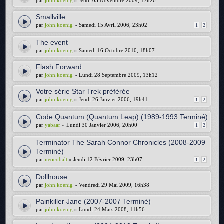
par
john.koenig
» Jeudi 05 Novembre 2009, 17h26
Smallville
par
john.koenig
» Samedi 15 Avril 2006, 23h02
1
2
The event
par
john.koenig
» Samedi 16 Octobre 2010, 18h07
Flash Forward
par
john.koenig
» Lundi 28 Septembre 2009, 13h12
Votre série Star Trek préférée
par
john.koenig
» Jeudi 26 Janvier 2006, 19h41
1
2
Code Quantum (Quantum Leap) (1989-1993 Terminé)
par
yabaar
» Lundi 30 Janvier 2006, 20h00
1
2
Terminator The Sarah Connor Chronicles (2008-2009
Terminé)
par
neocobalt
» Jeudi 12 Février 2009, 23h07
1
2
Dollhouse
par
john.koenig
» Vendredi 29 Mai 2009, 16h38
Painkiller Jane (2007-2007 Terminé)
par
john.koenig
» Lundi 24 Mars 2008, 11h56