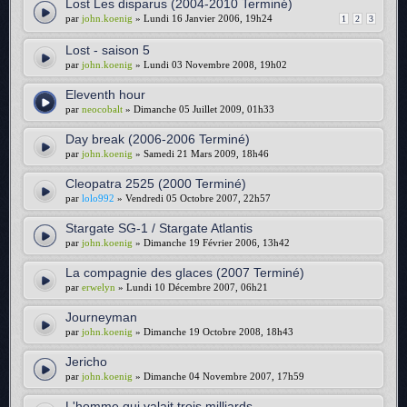
Lost Les disparus (2004-2010 Terminé)
par
john.koenig
» Lundi 16 Janvier 2006, 19h24
1
2
3
Lost - saison 5
par
john.koenig
» Lundi 03 Novembre 2008, 19h02
Eleventh hour
par
neocobalt
» Dimanche 05 Juillet 2009, 01h33
Day break (2006-2006 Terminé)
par
john.koenig
» Samedi 21 Mars 2009, 18h46
Cleopatra 2525 (2000 Terminé)
par
lolo992
» Vendredi 05 Octobre 2007, 22h57
Stargate SG-1 / Stargate Atlantis
par
john.koenig
» Dimanche 19 Février 2006, 13h42
La compagnie des glaces (2007 Terminé)
par
erwelyn
» Lundi 10 Décembre 2007, 06h21
Journeyman
par
john.koenig
» Dimanche 19 Octobre 2008, 18h43
Jericho
par
john.koenig
» Dimanche 04 Novembre 2007, 17h59
L'homme qui valait trois milliards