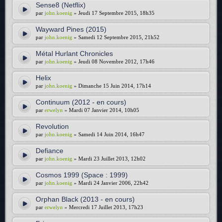
Sense8 (Netflix)
par
john.koenig
» Jeudi 17 Septembre 2015, 18h35
Wayward Pines (2015)
par
john.koenig
» Samedi 12 Septembre 2015, 21h52
Métal Hurlant Chronicles
par
john.koenig
» Jeudi 08 Novembre 2012, 17h46
Helix
par
john.koenig
» Dimanche 15 Juin 2014, 17h14
Continuum (2012 - en cours)
par
erwelyn
» Mardi 07 Janvier 2014, 10h05
Revolution
par
john.koenig
» Samedi 14 Juin 2014, 16h47
Defiance
par
john.koenig
» Mardi 23 Juillet 2013, 12h02
Cosmos 1999 (Space : 1999)
par
john.koenig
» Mardi 24 Janvier 2006, 22h42
Orphan Black (2013 - en cours)
par
erwelyn
» Mercredi 17 Juillet 2013, 17h23