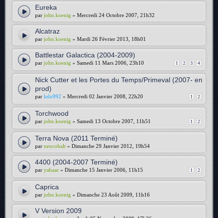
Eureka
par
john.koenig
» Mercredi 24 Octobre 2007, 21h32
Alcatraz
par
john.koenig
» Mardi 26 Février 2013, 18h01
Battlestar Galactica (2004-2009)
par
john.koenig
» Samedi 11 Mars 2006, 23h10
1
2
3
4
Nick Cutter et les Portes du Temps/Primeval (2007- en
prod)
par
lolo992
» Mercredi 02 Janvier 2008, 22h20
1
2
Torchwood
par
john.koenig
» Samedi 13 Octobre 2007, 11h51
1
2
Terra Nova (2011 Terminé)
par
neocobalt
» Dimanche 29 Janvier 2012, 19h54
4400 (2004-2007 Terminé)
par
yabaar
» Dimanche 15 Janvier 2006, 11h15
1
2
Caprica
par
john.koenig
» Dimanche 23 Août 2009, 11h16
V Version 2009