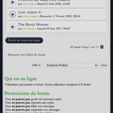
par
neocobalt
» Mardi 01 Août 2006, 21h46
Lost -saison 4-
par
john.koenig
» Dimanche 17 Février 2008, 18h34
The Bionic Woman
par
neocobalt
» Samedi 09 Juin 2007, 00h07
Écrire un nouveau sujet
65 sujets •
Page
1
sur
2
•
1
2
Retourner vers Index du forum
Aller à:
Qui est en ligne
Utilisateurs parcourant ce forum: Aucun utilisateur enregistré et 8 invités
Permissions du forum
Vous
ne pouvez pas
poster de nouveaux sujets
Vous
ne pouvez pas
répondre aux sujets
Vous
ne pouvez pas
éditer vos messages
Vous
ne pouvez pas
supprimer vos messages