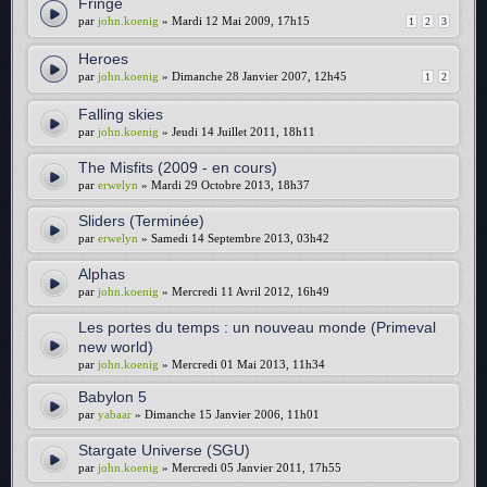
Fringe
par
john.koenig
» Mardi 12 Mai 2009, 17h15
1
2
3
Heroes
par
john.koenig
» Dimanche 28 Janvier 2007, 12h45
1
2
Falling skies
par
john.koenig
» Jeudi 14 Juillet 2011, 18h11
The Misfits (2009 - en cours)
par
erwelyn
» Mardi 29 Octobre 2013, 18h37
Sliders (Terminée)
par
erwelyn
» Samedi 14 Septembre 2013, 03h42
Alphas
par
john.koenig
» Mercredi 11 Avril 2012, 16h49
Les portes du temps : un nouveau monde (Primeval
new world)
par
john.koenig
» Mercredi 01 Mai 2013, 11h34
Babylon 5
par
yabaar
» Dimanche 15 Janvier 2006, 11h01
Stargate Universe (SGU)
par
john.koenig
» Mercredi 05 Janvier 2011, 17h55