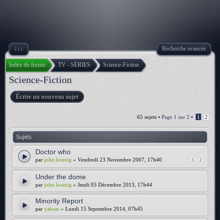
↓↓↓
Recherche avancée
Index du forum
TV - SÉRIES
Science-Fiction
Science-Fiction
Écrire un nouveau sujet
65 sujets •
Page
1
sur
2
•
1
2
Sujets
Doctor who
par
john.koenig
» Vendredi 23 Novembre 2007, 17h40
1
2
Under the dome
par
john.koenig
» Jeudi 05 Décembre 2013, 17h44
Minority Report
par
yabaar
» Lundi 15 Septembre 2014, 07h45