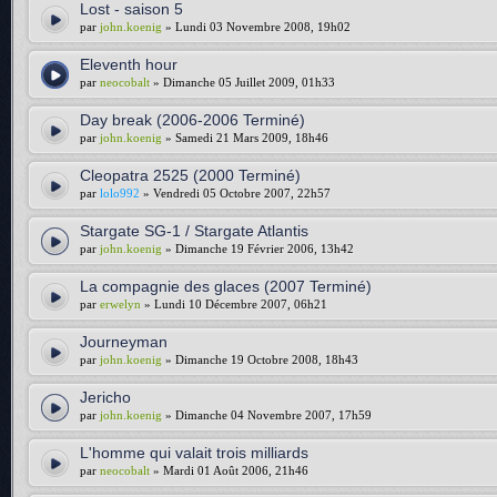
Lost - saison 5
par
john.koenig
» Lundi 03 Novembre 2008, 19h02
Eleventh hour
par
neocobalt
» Dimanche 05 Juillet 2009, 01h33
Day break (2006-2006 Terminé)
par
john.koenig
» Samedi 21 Mars 2009, 18h46
Cleopatra 2525 (2000 Terminé)
par
lolo992
» Vendredi 05 Octobre 2007, 22h57
Stargate SG-1 / Stargate Atlantis
par
john.koenig
» Dimanche 19 Février 2006, 13h42
La compagnie des glaces (2007 Terminé)
par
erwelyn
» Lundi 10 Décembre 2007, 06h21
Journeyman
par
john.koenig
» Dimanche 19 Octobre 2008, 18h43
Jericho
par
john.koenig
» Dimanche 04 Novembre 2007, 17h59
L'homme qui valait trois milliards
par
neocobalt
» Mardi 01 Août 2006, 21h46