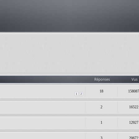
Réponses
Vus
18
15808
1
2
2
16522
1
12927
3
20672