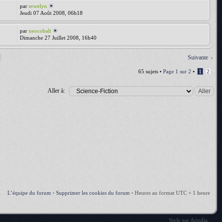
par
erwelyn
Jeudi 07 Août 2008, 06h18
par
neocobalt
Dimanche 27 Juillet 2008, 16h40
Suivante
65 sujets •
Page
1
sur
2
•
1
2
Aller à:
L’équipe du forum
•
Supprimer les cookies du forum
•
Heures au format UTC + 1 heure
Style par
Artodia
.