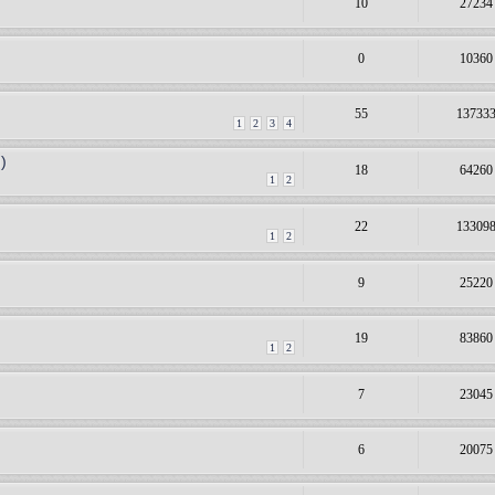
10
27234
0
10360
55
13733
1
2
3
4
)
18
64260
1
2
22
13309
1
2
9
25220
19
83860
1
2
7
23045
6
20075