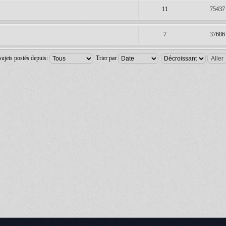
11
75437
7
37686
sujets postés depuis:
Trier par