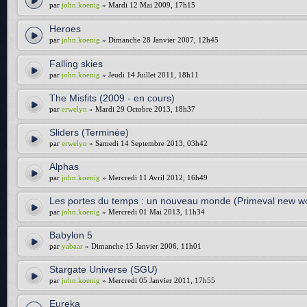
par
john.koenig
» Mardi 12 Mai 2009, 17h15
Heroes
par
john.koenig
» Dimanche 28 Janvier 2007, 12h45
Falling skies
par
john.koenig
» Jeudi 14 Juillet 2011, 18h11
The Misfits (2009 - en cours)
par
erwelyn
» Mardi 29 Octobre 2013, 18h37
Sliders (Terminée)
par
erwelyn
» Samedi 14 Septembre 2013, 03h42
Alphas
par
john.koenig
» Mercredi 11 Avril 2012, 16h49
Les portes du temps : un nouveau monde (Primeval new wo
par
john.koenig
» Mercredi 01 Mai 2013, 11h34
Babylon 5
par
yabaar
» Dimanche 15 Janvier 2006, 11h01
Stargate Universe (SGU)
par
john.koenig
» Mercredi 05 Janvier 2011, 17h55
Eureka