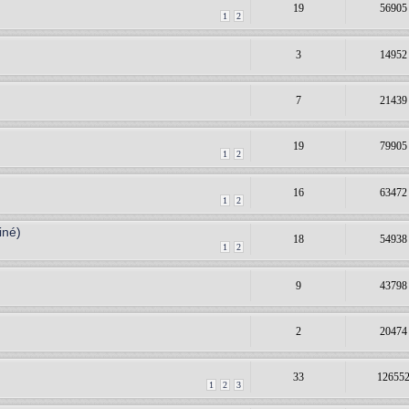
19
56905
1
2
3
14952
7
21439
19
79905
1
2
16
63472
1
2
iné)
18
54938
1
2
9
43798
2
20474
33
12655
1
2
3