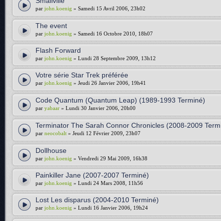
Smallville
par
john.koenig
» Samedi 15 Avril 2006, 23h02
The event
par
john.koenig
» Samedi 16 Octobre 2010, 18h07
Flash Forward
par
john.koenig
» Lundi 28 Septembre 2009, 13h12
Votre série Star Trek préférée
par
john.koenig
» Jeudi 26 Janvier 2006, 19h41
Code Quantum (Quantum Leap) (1989-1993 Terminé)
par
yabaar
» Lundi 30 Janvier 2006, 20h00
Terminator The Sarah Connor Chronicles (2008-2009 Term
par
neocobalt
» Jeudi 12 Février 2009, 23h07
Dollhouse
par
john.koenig
» Vendredi 29 Mai 2009, 16h38
Painkiller Jane (2007-2007 Terminé)
par
john.koenig
» Lundi 24 Mars 2008, 11h56
Lost Les disparus (2004-2010 Terminé)
par
john.koenig
» Lundi 16 Janvier 2006, 19h24