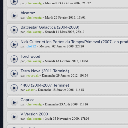
par
john.koenig
» Mercredi 24 Octobre 2007, 21h32
Alcatraz
par
john.koenig
» Mardi 26 Février 2013, 18h01
Battlestar Galactica (2004-2009)
par
john.koenig
» Samedi 11 Mars 2006, 23h10
Nick Cutter et les Portes du Temps/Primeval (2007- en prod
par
lolo992
» Mercredi 02 Janvier 2008, 22h20
Torchwood
par
john.koenig
» Samedi 13 Octobre 2007, 11h51
Terra Nova (2011 Terminé)
par
neocobalt
» Dimanche 29 Janvier 2012, 19h54
4400 (2004-2007 Terminé)
par
yabaar
» Dimanche 15 Janvier 2006, 11h15
Caprica
par
john.koenig
» Dimanche 23 Août 2009, 11h16
V Version 2009
par
john.koenig
» Jeudi 05 Novembre 2009, 17h26