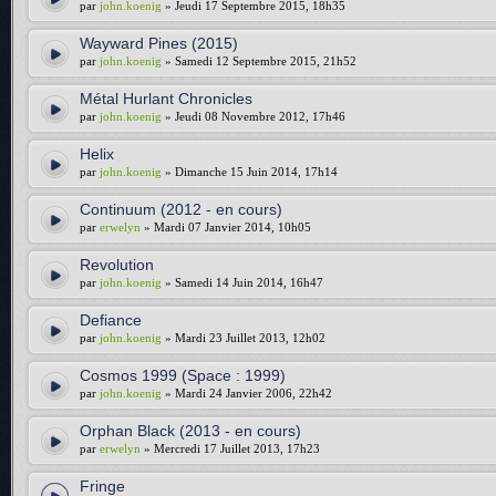
par
john.koenig
» Jeudi 17 Septembre 2015, 18h35
Wayward Pines (2015)
par
john.koenig
» Samedi 12 Septembre 2015, 21h52
Métal Hurlant Chronicles
par
john.koenig
» Jeudi 08 Novembre 2012, 17h46
Helix
par
john.koenig
» Dimanche 15 Juin 2014, 17h14
Continuum (2012 - en cours)
par
erwelyn
» Mardi 07 Janvier 2014, 10h05
Revolution
par
john.koenig
» Samedi 14 Juin 2014, 16h47
Defiance
par
john.koenig
» Mardi 23 Juillet 2013, 12h02
Cosmos 1999 (Space : 1999)
par
john.koenig
» Mardi 24 Janvier 2006, 22h42
Orphan Black (2013 - en cours)
par
erwelyn
» Mercredi 17 Juillet 2013, 17h23
Fringe