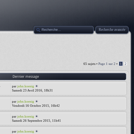
Recherche avancée
65 sujets •
Page
1
sur
2
•
1
2
Dernier message
par
john.koenig
7
Samedi 23 Avril 2016, 18h31
par
john.koenig
Vendredi 16 Octobre 2015, 16h42
par
john.koenig
Samedi 26 Septembre 2015, 11h41
par
john.koenig