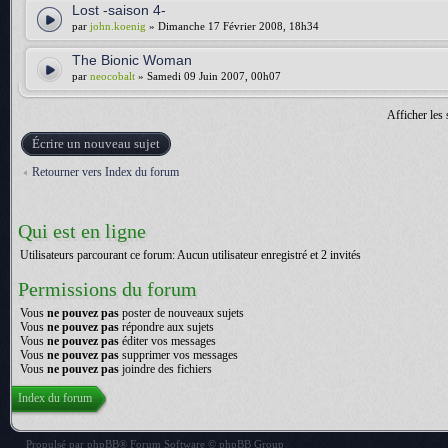
Lost -saison 4-
par
john.koenig
» Dimanche 17 Février 2008, 18h34
The Bionic Woman
par
neocobalt
» Samedi 09 Juin 2007, 00h07
Afficher les 
Écrire un nouveau sujet
Retourner vers Index du forum
Qui est en ligne
Utilisateurs parcourant ce forum: Aucun utilisateur enregistré et 2 invités
Permissions du forum
Vous
ne pouvez pas
poster de nouveaux sujets
Vous
ne pouvez pas
répondre aux sujets
Vous
ne pouvez pas
éditer vos messages
Vous
ne pouvez pas
supprimer vos messages
Vous
ne pouvez pas
joindre des fichiers
Index du forum
Propulsé par
phpBB
® Forum Software © phpBB Group