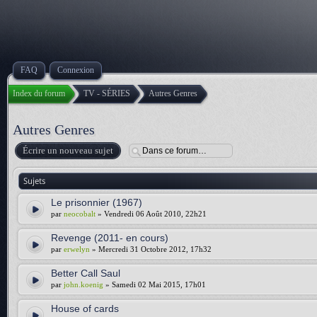
FAQ
Connexion
Index du forum
TV - SÉRIES
Autres Genres
Autres Genres
Écrire un nouveau sujet
Sujets
Le prisonnier (1967)
par
neocobalt
» Vendredi 06 Août 2010, 22h21
Revenge (2011- en cours)
par
erwelyn
» Mercredi 31 Octobre 2012, 17h32
Better Call Saul
par
john.koenig
» Samedi 02 Mai 2015, 17h01
House of cards