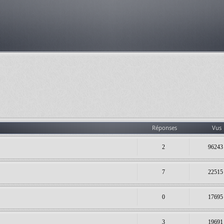
Réponses
Vus
2
96243
7
22515
0
17695
3
19691