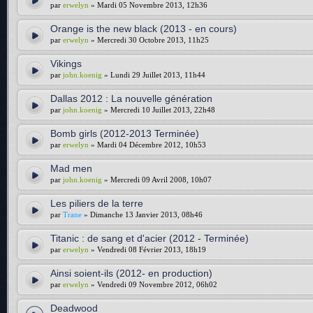
par
erwelyn
» Mardi 05 Novembre 2013, 12h36
Orange is the new black (2013 - en cours)
par
erwelyn
» Mercredi 30 Octobre 2013, 11h25
Vikings
par
john.koenig
» Lundi 29 Juillet 2013, 11h44
Dallas 2012 : La nouvelle génération
par
john.koenig
» Mercredi 10 Juillet 2013, 22h48
Bomb girls (2012-2013 Terminée)
par
erwelyn
» Mardi 04 Décembre 2012, 10h53
Mad men
par
john.koenig
» Mercredi 09 Avril 2008, 10h07
Les piliers de la terre
par
Trane
» Dimanche 13 Janvier 2013, 08h46
Titanic : de sang et d'acier (2012 - Terminée)
par
erwelyn
» Vendredi 08 Février 2013, 18h19
Ainsi soient-ils (2012- en production)
par
erwelyn
» Vendredi 09 Novembre 2012, 06h02
Deadwood