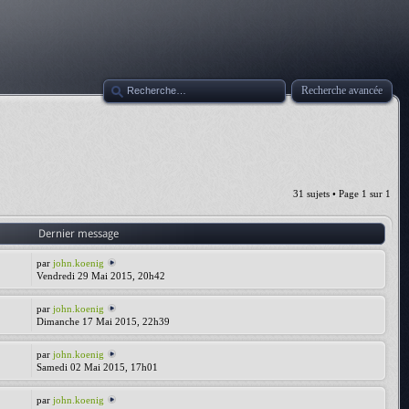
Recherche avancée
31 sujets • Page
1
sur
1
Dernier message
par
john.koenig
Vendredi 29 Mai 2015, 20h42
par
john.koenig
Dimanche 17 Mai 2015, 22h39
par
john.koenig
Samedi 02 Mai 2015, 17h01
par
john.koenig