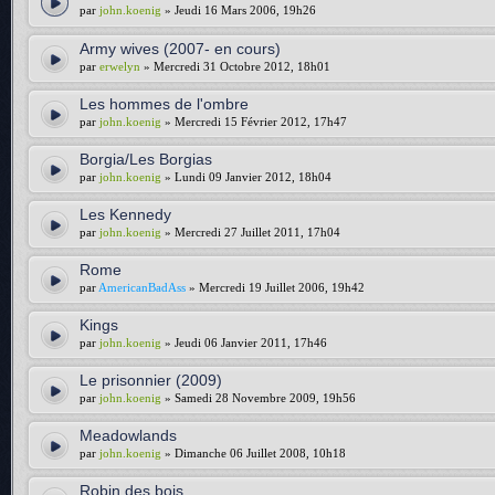
par
john.koenig
» Jeudi 16 Mars 2006, 19h26
Army wives (2007- en cours)
par
erwelyn
» Mercredi 31 Octobre 2012, 18h01
Les hommes de l'ombre
par
john.koenig
» Mercredi 15 Février 2012, 17h47
Borgia/Les Borgias
par
john.koenig
» Lundi 09 Janvier 2012, 18h04
Les Kennedy
par
john.koenig
» Mercredi 27 Juillet 2011, 17h04
Rome
par
AmericanBadAss
» Mercredi 19 Juillet 2006, 19h42
Kings
par
john.koenig
» Jeudi 06 Janvier 2011, 17h46
Le prisonnier (2009)
par
john.koenig
» Samedi 28 Novembre 2009, 19h56
Meadowlands
par
john.koenig
» Dimanche 06 Juillet 2008, 10h18
Robin des bois