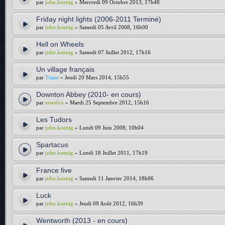
par
john.koenig
» Mercredi 09 Octobre 2013, 17h48
Friday night lights (2006-2011 Terminé)
par
john.koenig
» Samedi 05 Avril 2008, 16h00
Hell on Wheels
par
john.koenig
» Samedi 07 Juillet 2012, 17h16
Un village français
par
Trane
» Jeudi 20 Mars 2014, 15h55
Downton Abbey (2010- en cours)
par
erwelyn
» Mardi 25 Septembre 2012, 15h16
Les Tudors
par
john.koenig
» Lundi 09 Juin 2008, 10h04
Spartacus
par
john.koenig
» Lundi 18 Juillet 2011, 17h19
France five
par
john.koenig
» Samedi 11 Janvier 2014, 18h06
Luck
par
john.koenig
» Jeudi 09 Août 2012, 16h39
Wentworth (2013 - en cours)