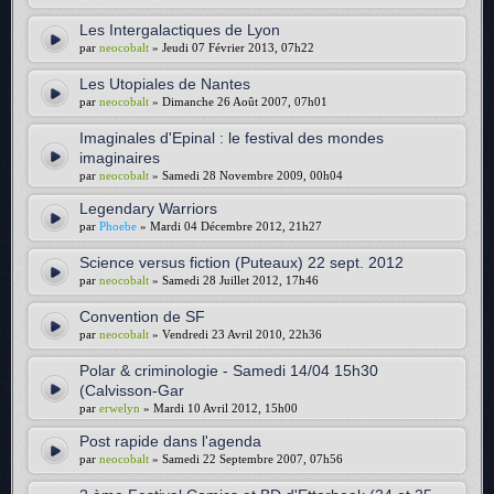
Les Intergalactiques de Lyon
par
neocobalt
» Jeudi 07 Février 2013, 07h22
Les Utopiales de Nantes
par
neocobalt
» Dimanche 26 Août 2007, 07h01
Imaginales d'Epinal : le festival des mondes
imaginaires
par
neocobalt
» Samedi 28 Novembre 2009, 00h04
Legendary Warriors
par
Phoebe
» Mardi 04 Décembre 2012, 21h27
Science versus fiction (Puteaux) 22 sept. 2012
par
neocobalt
» Samedi 28 Juillet 2012, 17h46
Convention de SF
par
neocobalt
» Vendredi 23 Avril 2010, 22h36
Polar & criminologie - Samedi 14/04 15h30
(Calvisson-Gar
par
erwelyn
» Mardi 10 Avril 2012, 15h00
Post rapide dans l'agenda
par
neocobalt
» Samedi 22 Septembre 2007, 07h56