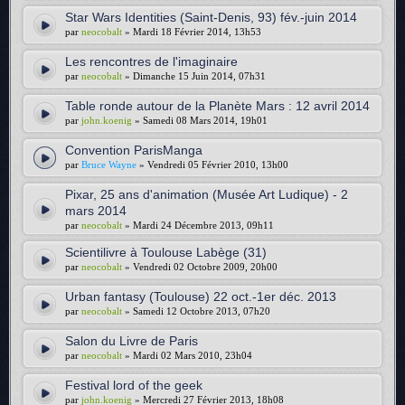
Star Wars Identities (Saint-Denis, 93) fév.-juin 2014
par
neocobalt
» Mardi 18 Février 2014, 13h53
Les rencontres de l'imaginaire
par
neocobalt
» Dimanche 15 Juin 2014, 07h31
Table ronde autour de la Planète Mars : 12 avril 2014
par
john.koenig
» Samedi 08 Mars 2014, 19h01
Convention ParisManga
par
Bruce Wayne
» Vendredi 05 Février 2010, 13h00
Pixar, 25 ans d'animation (Musée Art Ludique) - 2
mars 2014
par
neocobalt
» Mardi 24 Décembre 2013, 09h11
Scientilivre à Toulouse Labège (31)
par
neocobalt
» Vendredi 02 Octobre 2009, 20h00
Urban fantasy (Toulouse) 22 oct.-1er déc. 2013
par
neocobalt
» Samedi 12 Octobre 2013, 07h20
Salon du Livre de Paris
par
neocobalt
» Mardi 02 Mars 2010, 23h04
Festival lord of the geek
par
john.koenig
» Mercredi 27 Février 2013, 18h08