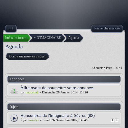
↓↓↓
Recherche avancée
Index du forum
+ D'IMAGINAIRE
Agenda
Agenda
Écrire un nouveau sujet
48 sujets • Page
1
sur
1
Annonces
À lire avant de soumettre votre annonce
par
neocobalt
» Dimanche 26 Janvier 2014, 11h26
Sujets
Rencontres de l'Imaginaire à Sèvres (92)
par
erwelyn
» Lundi 26 Novembre 2007, 14h45
1
2