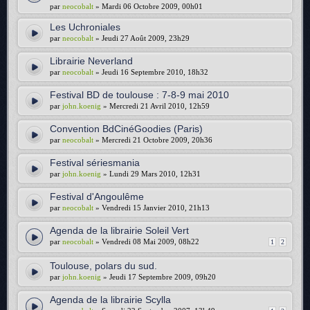
par
neocobalt
» Mardi 06 Octobre 2009, 00h01
Les Uchroniales
par
neocobalt
» Jeudi 27 Août 2009, 23h29
Librairie Neverland
par
neocobalt
» Jeudi 16 Septembre 2010, 18h32
Festival BD de toulouse : 7-8-9 mai 2010
par
john.koenig
» Mercredi 21 Avril 2010, 12h59
Convention BdCinéGoodies (Paris)
par
neocobalt
» Mercredi 21 Octobre 2009, 20h36
Festival sériesmania
par
john.koenig
» Lundi 29 Mars 2010, 12h31
Festival d'Angoulême
par
neocobalt
» Vendredi 15 Janvier 2010, 21h13
Agenda de la librairie Soleil Vert
par
neocobalt
» Vendredi 08 Mai 2009, 08h22
1
2
Toulouse, polars du sud.
par
john.koenig
» Jeudi 17 Septembre 2009, 09h20
Agenda de la librairie Scylla