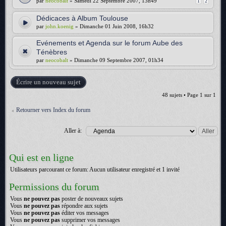
par
neocobalt
» Samedi 22 Septembre 2007, 13h49
1
2
Dédicaces à Album Toulouse
par
john.koenig
» Dimanche 01 Juin 2008, 16h32
Evénements et Agenda sur le forum Aube des
Ténèbres
par
neocobalt
» Dimanche 09 Septembre 2007, 01h34
Écrire un nouveau sujet
48 sujets • Page
1
sur
1
Retourner vers Index du forum
Aller à:
Qui est en ligne
Utilisateurs parcourant ce forum: Aucun utilisateur enregistré et 1 invité
Permissions du forum
Vous
ne pouvez pas
poster de nouveaux sujets
Vous
ne pouvez pas
répondre aux sujets
Vous
ne pouvez pas
éditer vos messages
Vous
ne pouvez pas
supprimer vos messages