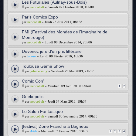
Les Futuriales (Aulnay-sous-Bois)
par
neocobalt
» Samedi 02 Octobre 2010, 10h00
Paris Comics Expo
par
neocobalt
» Jeudi 23 Juin 2011, 08h58
FMI (Festival des Mondes de l'Imaginaire de
Montrouge)
par
neocobalt
» Lundi 08 Décembre 2014, 23h06
Devenez juré d'un prix littéraire
par
lacour
» Lundi 08 Février 2016, 16h36
Toulouse Game Show
par
john.koenig
» Vendredi 29 Mai 2009, 21h17
Comic Con'
par
neocobalt
» Vendredi 09 Avril 2010, 09h41
1
2
Geekopolis
par
neocobalt
» Jeudi 07 Mars 2013, 19h37
Le Salon Fantastique
par
neocobalt
» Samedi 06 Septembre 2014, 09h03
[festival] Zone Franche à Bagneux
par
Aède
» Mercredi 03 Février 2010, 13h07
1
2
3
4