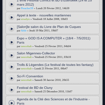
2 ème Festival Comics et BD d'Etterbeek (24 et 25
mars 2012)
par
Preacher59
» Lundi 20 Février 2012, 14h59
Appel à texte - nouvelles martiennes
par
erwelyn
» Vendredi 18 Juillet 2008, 10h03
[Salon]le salon du Livre de Plan de Cuques
par
Aède
» Jeudi 19 Mai 2011, 19h07
Expo « GOD IS A COMPUTER » (18/4 - 7/5/2011)
Paris
par
neocobalt
» Vendredi 25 Février 2011, 04h04
Salon Migennes-Collector
par
neocobalt
» Vendredi 25 Février 2011, 03h10
Trolls & Légendes (Le festival de toutes les fantasy)
par
neocobalt
» Lundi 21 Février 2011, 06h47
Sci-Fi Convention
par
neocobalt
» Samedi 30 Janvier 2010, 20h55
Festival de BD de Cluny
par
neocobalt
» Samedi 25 Décembre 2010, 11h07
Agenda de la Cité des Sciences et de l'Industrie -
Paris