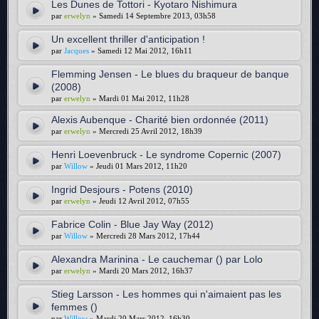
Les Dunes de Tottori - Kyotaro Nishimura
par
erwelyn
» Samedi 14 Septembre 2013, 03h58
Un excellent thriller d'anticipation !
par
Jacques
» Samedi 12 Mai 2012, 16h11
Flemming Jensen - Le blues du braqueur de banque
(2008)
par
erwelyn
» Mardi 01 Mai 2012, 11h28
Alexis Aubenque - Charité bien ordonnée (2011)
par
erwelyn
» Mercredi 25 Avril 2012, 18h39
Henri Loevenbruck - Le syndrome Copernic (2007)
par
Willow
» Jeudi 01 Mars 2012, 11h20
Ingrid Desjours - Potens (2010)
par
erwelyn
» Jeudi 12 Avril 2012, 07h55
Fabrice Colin - Blue Jay Way (2012)
par
Willow
» Mercredi 28 Mars 2012, 17h44
Alexandra Marinina - Le cauchemar () par Lolo
par
erwelyn
» Mardi 20 Mars 2012, 16h37
Stieg Larsson - Les hommes qui n'aimaient pas les
femmes ()
par
Willow
» Mardi 20 Mars 2012, 16h30