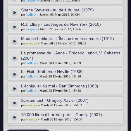
par
Jacques
» Samedi 03 Mars 2012, 10h09
Shane Stevens - Au delà du mal (1979)
par
Willow
» Samedi 03 Mars 2012, 09h54
R.J. Ellory - Les Anges de New York (2010)
par
Jacques
» Mardi 28 Février 2012, 15h32
Maurice Leblanc - L'Île aux trente cercueils (1919)
par
erwelyn
» Mercredi 29 Février 2012, 16h02
La promesse de L’Ange - Frédéric Lenoir, V. Cabezos
(2004)
par
Willow
» Mardi 28 Février 2012, 16h59
Le Huit - Katherine Neville (1988)
par
Willow
» Mardi 28 Février 2012, 16h10
L'échiquier du mal - Dan Simmons (1989)
par
Willow
» Mardi 28 Février 2012, 15h48
Scream test - Grégory Xavier (2007)
par
erwelyn
» Mardi 28 Février 2012, 15h03
10 000 litres d'horreur pure - Gunzig (2007)
par
erwelyn
» Mardi 28 Février 2012, 15h00