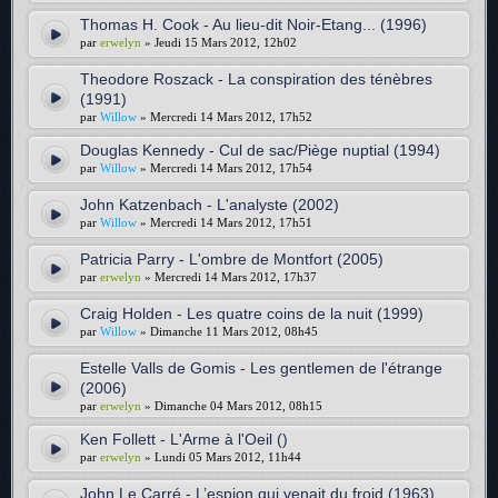
Thomas H. Cook - Au lieu-dit Noir-Etang... (1996)
par
erwelyn
» Jeudi 15 Mars 2012, 12h02
Theodore Roszack - La conspiration des ténèbres
(1991)
par
Willow
» Mercredi 14 Mars 2012, 17h52
Douglas Kennedy - Cul de sac/Piège nuptial (1994)
par
Willow
» Mercredi 14 Mars 2012, 17h54
John Katzenbach - L'analyste (2002)
par
Willow
» Mercredi 14 Mars 2012, 17h51
Patricia Parry - L'ombre de Montfort (2005)
par
erwelyn
» Mercredi 14 Mars 2012, 17h37
Craig Holden - Les quatre coins de la nuit (1999)
par
Willow
» Dimanche 11 Mars 2012, 08h45
Estelle Valls de Gomis - Les gentlemen de l'étrange
(2006)
par
erwelyn
» Dimanche 04 Mars 2012, 08h15
Ken Follett - L'Arme à l'Oeil ()
par
erwelyn
» Lundi 05 Mars 2012, 11h44
John Le Carré - L’espion qui venait du froid (1963)