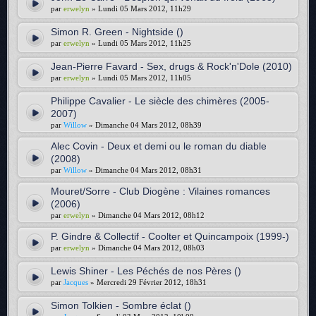
par
erwelyn
» Lundi 05 Mars 2012, 11h29
Simon R. Green - Nightside ()
par
erwelyn
» Lundi 05 Mars 2012, 11h25
Jean-Pierre Favard - Sex, drugs & Rock'n'Dole (2010)
par
erwelyn
» Lundi 05 Mars 2012, 11h05
Philippe Cavalier - Le siècle des chimères (2005-
2007)
par
Willow
» Dimanche 04 Mars 2012, 08h39
Alec Covin - Deux et demi ou le roman du diable
(2008)
par
Willow
» Dimanche 04 Mars 2012, 08h31
Mouret/Sorre - Club Diogène : Vilaines romances
(2006)
par
erwelyn
» Dimanche 04 Mars 2012, 08h12
P. Gindre & Collectif - Coolter et Quincampoix (1999-)
par
erwelyn
» Dimanche 04 Mars 2012, 08h03
Lewis Shiner - Les Péchés de nos Pères ()
par
Jacques
» Mercredi 29 Février 2012, 18h31
Simon Tolkien - Sombre éclat ()