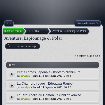
↓↓↓
Recherche avancée
Index du forum
LITTÉRATURE
Aventure, Espionnage & Polar
Aventure, Espionnage & Polar
Écrire un nouveau sujet
46 sujets • Page
1
sur
1
Sujets
Petits crimes Japonais - Kyotaro Nishimura
par
erwelyn
» Samedi 14 Septembre 2013, 04h03
La Chambre rouge - Edogawa Ranpo
par
erwelyn
» Samedi 14 Septembre 2013, 04h02
La Ritournelle du Démon - Seishi Yokomizo
par
erwelyn
» Samedi 14 Septembre 2013, 04h00