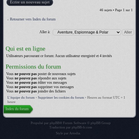
Écrire un nouveau sujet
46 sujets • Page
1
sur
1
Retourner vers Index du forum
Aller à:
Qui est en ligne
Utilisateurs parcourant ce forum: Aucun utilisateur enregistré et 4 invités
Permissions du forum
Vous
ne pouvez pas
poster de nouveaux sujets
Vous
ne pouvez pas
répondre aux sujets
Vous
ne pouvez pas
éditer vos messages
Vous
ne pouvez pas
supprimer vos messages
Vous
ne pouvez pas
joindre des fichiers
L’équipe du forum
•
Supprimer les cookies du forum
•
Heures au format UTC + 1
heure
Index du forum
Propulsé par
phpBB
® Forum Software © phpBB Group
Traduction par
phpBB-fr.com
Style par
Artodia
.