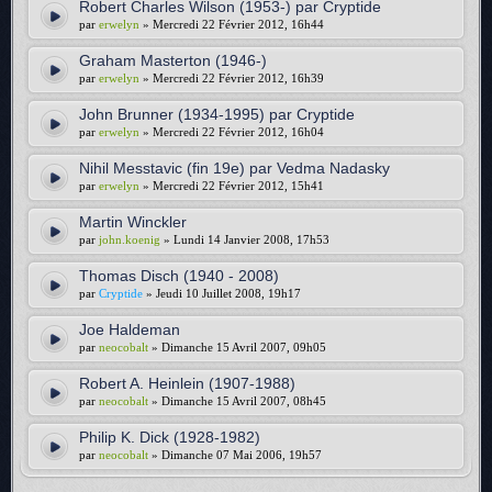
Robert Charles Wilson (1953-) par Cryptide
par
erwelyn
» Mercredi 22 Février 2012, 16h44
Graham Masterton (1946-)
par
erwelyn
» Mercredi 22 Février 2012, 16h39
John Brunner (1934-1995) par Cryptide
par
erwelyn
» Mercredi 22 Février 2012, 16h04
Nihil Messtavic (fin 19e) par Vedma Nadasky
par
erwelyn
» Mercredi 22 Février 2012, 15h41
Martin Winckler
par
john.koenig
» Lundi 14 Janvier 2008, 17h53
Thomas Disch (1940 - 2008)
par
Cryptide
» Jeudi 10 Juillet 2008, 19h17
Joe Haldeman
par
neocobalt
» Dimanche 15 Avril 2007, 09h05
Robert A. Heinlein (1907-1988)
par
neocobalt
» Dimanche 15 Avril 2007, 08h45
Philip K. Dick (1928-1982)
par
neocobalt
» Dimanche 07 Mai 2006, 19h57