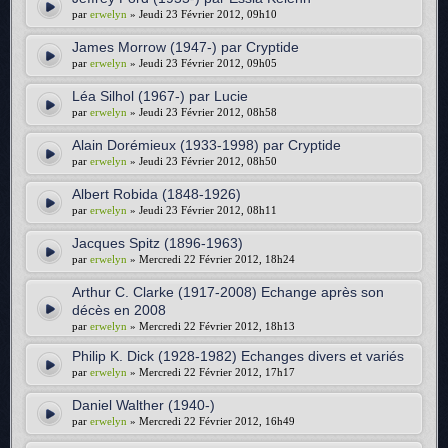
par
erwelyn
» Jeudi 23 Février 2012, 09h10
James Morrow (1947-) par Cryptide
par
erwelyn
» Jeudi 23 Février 2012, 09h05
Léa Silhol (1967-) par Lucie
par
erwelyn
» Jeudi 23 Février 2012, 08h58
Alain Dorémieux (1933-1998) par Cryptide
par
erwelyn
» Jeudi 23 Février 2012, 08h50
Albert Robida (1848-1926)
par
erwelyn
» Jeudi 23 Février 2012, 08h11
Jacques Spitz (1896-1963)
par
erwelyn
» Mercredi 22 Février 2012, 18h24
Arthur C. Clarke (1917-2008) Echange après son
décès en 2008
par
erwelyn
» Mercredi 22 Février 2012, 18h13
Philip K. Dick (1928-1982) Echanges divers et variés
par
erwelyn
» Mercredi 22 Février 2012, 17h17
Daniel Walther (1940-)
par
erwelyn
» Mercredi 22 Février 2012, 16h49