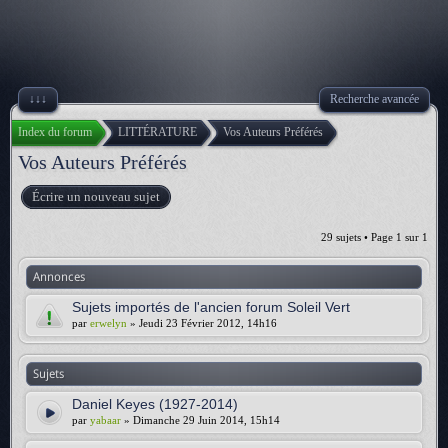
↓↓↓
Recherche avancée
Index du forum
LITTÉRATURE
Vos Auteurs Préférés
Vos Auteurs Préférés
Écrire un nouveau sujet
29 sujets • Page
1
sur
1
Annonces
Sujets importés de l'ancien forum Soleil Vert
par
erwelyn
» Jeudi 23 Février 2012, 14h16
Sujets
Daniel Keyes (1927-2014)
par
yabaar
» Dimanche 29 Juin 2014, 15h14