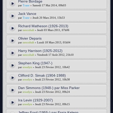
Pierre Bordage
par
Trane
» Samedi 17 Mai 2014, 09h03
Jack Vance
par
Trane
» Jeudi 20 Mars 2014, 15h53
Richard Matheson (1926-2013)
par
neocobalt
» Jeudi 03 Mars 2011, 07h06
Olivier Deparis
par
neocobalt
» Lundi 18 Mars 2013, 01h04
Harry Harrison (1925-2012)
par
neocobalt
» Vendredi 17 Août 2012, 21h10
Stephen King (1947-)
par
erwelyn
» Jeudi 23 Février 2012, 10h42
Clifford D. Simak (1904-1988)
par
erwelyn
» Jeudi 23 Février 2012, 10h38
Dan Simmons (1948-) par Miss Parker
par
erwelyn
» Jeudi 23 Février 2012, 09h24
Ira Levin (1929-2007)
par
erwelyn
» Jeudi 23 Février 2012, 09h15
Jeffrey Ford (1955-) par Essia Kelenn