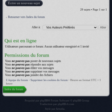
Écrire un nouveau sujet
29 sujets • Page
1
sur
1
Retourner vers Index du forum
Aller à:
Qui est en ligne
Utilisateurs parcourant ce forum: Aucun utilisateur enregistré et 1 invité
Permissions du forum
Vous
ne pouvez pas
poster de nouveaux sujets
Vous
ne pouvez pas
répondre aux sujets
Vous
ne pouvez pas
éditer vos messages
Vous
ne pouvez pas
supprimer vos messages
Vous
ne pouvez pas
joindre des fichiers
L’équipe du forum
•
Supprimer les cookies du forum
•
Heures au format UTC + 1
heure
Index du forum
Propulsé par
phpBB
® Forum Software © phpBB Group
Traduction par
phpBB-fr.com
Style par
Artodia
.