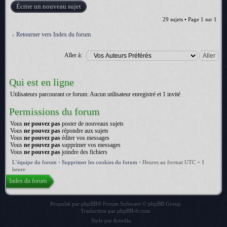
Écrire un nouveau sujet
29 sujets • Page
1
sur
1
Retourner vers Index du forum
Aller à:
Qui est en ligne
Utilisateurs parcourant ce forum: Aucun utilisateur enregistré et 1 invité
Permissions du forum
Vous
ne pouvez pas
poster de nouveaux sujets
Vous
ne pouvez pas
répondre aux sujets
Vous
ne pouvez pas
éditer vos messages
Vous
ne pouvez pas
supprimer vos messages
Vous
ne pouvez pas
joindre des fichiers
L’équipe du forum
•
Supprimer les cookies du forum
•
Heures au format UTC + 1
heure
Index du forum
Propulsé par
phpBB
® Forum Software © phpBB Group
Traduction par
phpBB-fr.com
Style par
Artodia
.