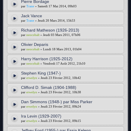
Pierre Bordage
par
Trane
» Samedi 17 Mai 2014, 09h03
Jack Vance
par
Trane
» Jeudi 20 Mars 2014, 15h53
Richard Matheson (1926-2013)
par
neocobalt
» Jeudi 03 Mars 2011, 07h06
Olivier Deparis
par
neocobalt
» Lundi 18 Mars 2013, 01h04
Harry Harrison (1925-2012)
par
neocobalt
» Vendredi 17 Août 2012, 21h10
Stephen King (1947-)
par
erwelyn
» Jeudi 23 Février 2012, 10h42
Clifford D. Simak (1904-1988)
par
erwelyn
» Jeudi 23 Février 2012, 10h38
Dan Simmons (1948-) par Miss Parker
par
erwelyn
» Jeudi 23 Février 2012, 09h24
Ira Levin (1929-2007)
par
erwelyn
» Jeudi 23 Février 2012, 09h15
Jeffrey Ford (1955-) par Essia Kelenn