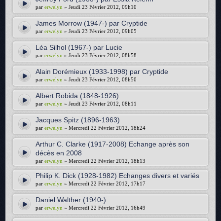
par
erwelyn
» Jeudi 23 Février 2012, 09h10
James Morrow (1947-) par Cryptide
par
erwelyn
» Jeudi 23 Février 2012, 09h05
Léa Silhol (1967-) par Lucie
par
erwelyn
» Jeudi 23 Février 2012, 08h58
Alain Dorémieux (1933-1998) par Cryptide
par
erwelyn
» Jeudi 23 Février 2012, 08h50
Albert Robida (1848-1926)
par
erwelyn
» Jeudi 23 Février 2012, 08h11
Jacques Spitz (1896-1963)
par
erwelyn
» Mercredi 22 Février 2012, 18h24
Arthur C. Clarke (1917-2008) Echange après son
décès en 2008
par
erwelyn
» Mercredi 22 Février 2012, 18h13
Philip K. Dick (1928-1982) Echanges divers et variés
par
erwelyn
» Mercredi 22 Février 2012, 17h17
Daniel Walther (1940-)
par
erwelyn
» Mercredi 22 Février 2012, 16h49