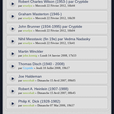
Robert Charles Wilson (1953-) par Cryptide
par
erwelyn
» Mercredi 22 Février 2012, 16h44
Graham Masterton (1946-)
par
erwelyn
» Mercredi 22 Février 2012, 16h39
John Brunner (1934-1995) par Cryptide
par
erwelyn
» Mercredi 22 Février 2012, 16h04
Nihil Messtavic (fin 19e) par Vedma Nadasky
par
erwelyn
» Mercredi 22 Février 2012, 15h41
Martin Winckler
par
john.koenig
» Lundi 14 Janvier 2008, 17h53
Thomas Disch (1940 - 2008)
par
Cryptide
» Jeudi 10 Juillet 2008, 19h17
Joe Haldeman
par
neocobalt
» Dimanche 15 Avril 2007, 09h05
Robert A. Heinlein (1907-1988)
par
neocobalt
» Dimanche 15 Avril 2007, 08h45
Philip K. Dick (1928-1982)
par
neocobalt
» Dimanche 07 Mai 2006, 19h57