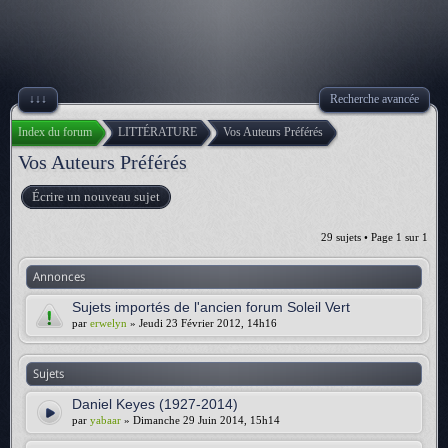
↓↓↓
Recherche avancée
Index du forum
LITTÉRATURE
Vos Auteurs Préférés
Vos Auteurs Préférés
Écrire un nouveau sujet
29 sujets • Page
1
sur
1
Annonces
Sujets importés de l'ancien forum Soleil Vert
par
erwelyn
» Jeudi 23 Février 2012, 14h16
Sujets
Daniel Keyes (1927-2014)
par
yabaar
» Dimanche 29 Juin 2014, 15h14