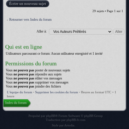
Écrire un nouveau sujet
29 sujets • Page
1
sur
1
Retourner vers Index du forum
Aller à:
Qui est en ligne
Utilisateurs parcourant ce forum: Aucun utilisateur enregistré et 1 invité
Permissions du forum
Vous
ne pouvez pas
poster de nouveaux sujets
Vous
ne pouvez pas
répondre aux sujets
Vous
ne pouvez pas
éditer vos messages
Vous
ne pouvez pas
supprimer vos messages
Vous
ne pouvez pas
joindre des fichiers
L’équipe du forum
•
Supprimer les cookies du forum
•
Heures au format UTC + 1
heure
Index du forum
Propulsé par
phpBB
® Forum Software © phpBB Group
Traduction par
phpBB-fr.com
Style par
Artodia
.