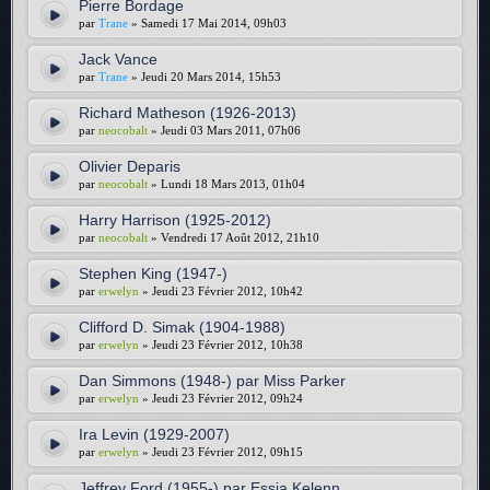
Pierre Bordage
par
Trane
» Samedi 17 Mai 2014, 09h03
Jack Vance
par
Trane
» Jeudi 20 Mars 2014, 15h53
Richard Matheson (1926-2013)
par
neocobalt
» Jeudi 03 Mars 2011, 07h06
Olivier Deparis
par
neocobalt
» Lundi 18 Mars 2013, 01h04
Harry Harrison (1925-2012)
par
neocobalt
» Vendredi 17 Août 2012, 21h10
Stephen King (1947-)
par
erwelyn
» Jeudi 23 Février 2012, 10h42
Clifford D. Simak (1904-1988)
par
erwelyn
» Jeudi 23 Février 2012, 10h38
Dan Simmons (1948-) par Miss Parker
par
erwelyn
» Jeudi 23 Février 2012, 09h24
Ira Levin (1929-2007)
par
erwelyn
» Jeudi 23 Février 2012, 09h15
Jeffrey Ford (1955-) par Essia Kelenn