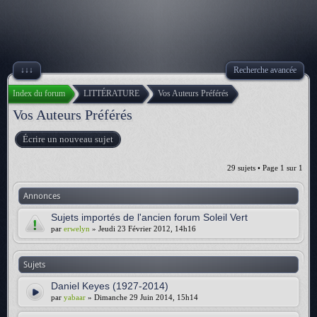
↓↓↓
Recherche avancée
Index du forum
LITTÉRATURE
Vos Auteurs Préférés
Vos Auteurs Préférés
Écrire un nouveau sujet
29 sujets • Page
1
sur
1
Annonces
Sujets importés de l'ancien forum Soleil Vert
par
erwelyn
» Jeudi 23 Février 2012, 14h16
Sujets
Daniel Keyes (1927-2014)
par
yabaar
» Dimanche 29 Juin 2014, 15h14