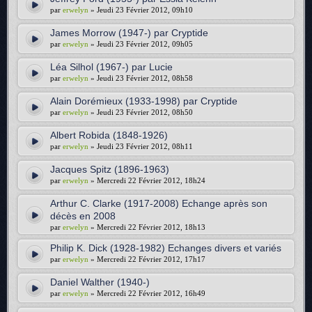
par
erwelyn
» Jeudi 23 Février 2012, 09h10
James Morrow (1947-) par Cryptide
par
erwelyn
» Jeudi 23 Février 2012, 09h05
Léa Silhol (1967-) par Lucie
par
erwelyn
» Jeudi 23 Février 2012, 08h58
Alain Dorémieux (1933-1998) par Cryptide
par
erwelyn
» Jeudi 23 Février 2012, 08h50
Albert Robida (1848-1926)
par
erwelyn
» Jeudi 23 Février 2012, 08h11
Jacques Spitz (1896-1963)
par
erwelyn
» Mercredi 22 Février 2012, 18h24
Arthur C. Clarke (1917-2008) Echange après son
décès en 2008
par
erwelyn
» Mercredi 22 Février 2012, 18h13
Philip K. Dick (1928-1982) Echanges divers et variés
par
erwelyn
» Mercredi 22 Février 2012, 17h17
Daniel Walther (1940-)
par
erwelyn
» Mercredi 22 Février 2012, 16h49