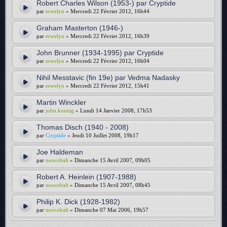
Robert Charles Wilson (1953-) par Cryptide
par
erwelyn
» Mercredi 22 Février 2012, 16h44
Graham Masterton (1946-)
par
erwelyn
» Mercredi 22 Février 2012, 16h39
John Brunner (1934-1995) par Cryptide
par
erwelyn
» Mercredi 22 Février 2012, 16h04
Nihil Messtavic (fin 19e) par Vedma Nadasky
par
erwelyn
» Mercredi 22 Février 2012, 15h41
Martin Winckler
par
john.koenig
» Lundi 14 Janvier 2008, 17h53
Thomas Disch (1940 - 2008)
par
Cryptide
» Jeudi 10 Juillet 2008, 19h17
Joe Haldeman
par
neocobalt
» Dimanche 15 Avril 2007, 09h05
Robert A. Heinlein (1907-1988)
par
neocobalt
» Dimanche 15 Avril 2007, 08h45
Philip K. Dick (1928-1982)
par
neocobalt
» Dimanche 07 Mai 2006, 19h57