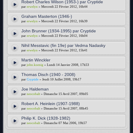
Robert Charles Wilson (1953-) par Cryptide
par
erwelyn
» Mercredi 22 Février 2012, 16h44
Graham Masterton (1946-)
par
erwelyn
» Mercredi 22 Février 2012, 16h39
John Brunner (1934-1995) par Cryptide
par
erwelyn
» Mercredi 22 Février 2012, 16h04
Nihil Messtavic (fin 19e) par Vedma Nadasky
par
erwelyn
» Mercredi 22 Février 2012, 15h41
Martin Winckler
par
john.koenig
» Lundi 14 Janvier 2008, 17h53
Thomas Disch (1940 - 2008)
par
Cryptide
» Jeudi 10 Juillet 2008, 19h17
Joe Haldeman
par
neocobalt
» Dimanche 15 Avril 2007, 09h05
Robert A. Heinlein (1907-1988)
par
neocobalt
» Dimanche 15 Avril 2007, 08h45
Philip K. Dick (1928-1982)
par
neocobalt
» Dimanche 07 Mai 2006, 19h57