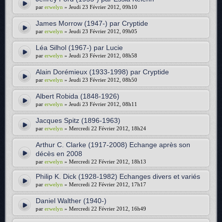
par
erwelyn
» Jeudi 23 Février 2012, 09h10
James Morrow (1947-) par Cryptide
par
erwelyn
» Jeudi 23 Février 2012, 09h05
Léa Silhol (1967-) par Lucie
par
erwelyn
» Jeudi 23 Février 2012, 08h58
Alain Dorémieux (1933-1998) par Cryptide
par
erwelyn
» Jeudi 23 Février 2012, 08h50
Albert Robida (1848-1926)
par
erwelyn
» Jeudi 23 Février 2012, 08h11
Jacques Spitz (1896-1963)
par
erwelyn
» Mercredi 22 Février 2012, 18h24
Arthur C. Clarke (1917-2008) Echange après son
décès en 2008
par
erwelyn
» Mercredi 22 Février 2012, 18h13
Philip K. Dick (1928-1982) Echanges divers et variés
par
erwelyn
» Mercredi 22 Février 2012, 17h17
Daniel Walther (1940-)
par
erwelyn
» Mercredi 22 Février 2012, 16h49