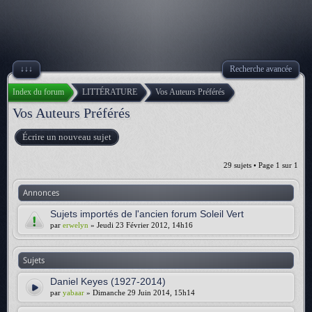
↓↓↓
Recherche avancée
Index du forum
LITTÉRATURE
Vos Auteurs Préférés
Vos Auteurs Préférés
Écrire un nouveau sujet
29 sujets • Page
1
sur
1
Annonces
Sujets importés de l'ancien forum Soleil Vert
par
erwelyn
» Jeudi 23 Février 2012, 14h16
Sujets
Daniel Keyes (1927-2014)
par
yabaar
» Dimanche 29 Juin 2014, 15h14