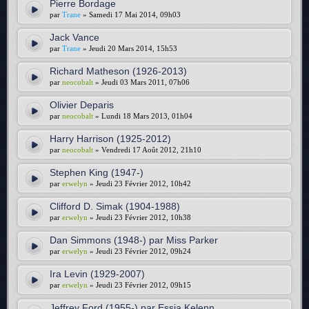
Pierre Bordage
par
Trane
» Samedi 17 Mai 2014, 09h03
Jack Vance
par
Trane
» Jeudi 20 Mars 2014, 15h53
Richard Matheson (1926-2013)
par
neocobalt
» Jeudi 03 Mars 2011, 07h06
Olivier Deparis
par
neocobalt
» Lundi 18 Mars 2013, 01h04
Harry Harrison (1925-2012)
par
neocobalt
» Vendredi 17 Août 2012, 21h10
Stephen King (1947-)
par
erwelyn
» Jeudi 23 Février 2012, 10h42
Clifford D. Simak (1904-1988)
par
erwelyn
» Jeudi 23 Février 2012, 10h38
Dan Simmons (1948-) par Miss Parker
par
erwelyn
» Jeudi 23 Février 2012, 09h24
Ira Levin (1929-2007)
par
erwelyn
» Jeudi 23 Février 2012, 09h15
Jeffrey Ford (1955-) par Essia Kelenn