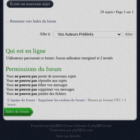
Écrire un nouveau sujet
29 sujets • Page
1
sur
1
Retourner vers Index du forum
Aller à:
Qui est en ligne
Utilisateurs parcourant ce forum: Aucun utilisateur enregistré et 2 invités
Permissions du forum
Vous
ne pouvez pas
poster de nouveaux sujets
Vous
ne pouvez pas
répondre aux sujets
Vous
ne pouvez pas
éditer vos messages
Vous
ne pouvez pas
supprimer vos messages
Vous
ne pouvez pas
joindre des fichiers
L’équipe du forum
•
Supprimer les cookies du forum
•
Heures au format UTC + 1
heure
Index du forum
Propulsé par
phpBB
® Forum Software © phpBB Group
Traduction par
phpBB-fr.com
Style par
Artodia
.