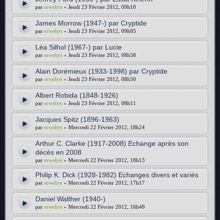
par
erwelyn
» Jeudi 23 Février 2012, 09h10
James Morrow (1947-) par Cryptide
par
erwelyn
» Jeudi 23 Février 2012, 09h05
Léa Silhol (1967-) par Lucie
par
erwelyn
» Jeudi 23 Février 2012, 08h58
Alain Dorémieux (1933-1998) par Cryptide
par
erwelyn
» Jeudi 23 Février 2012, 08h50
Albert Robida (1848-1926)
par
erwelyn
» Jeudi 23 Février 2012, 08h11
Jacques Spitz (1896-1963)
par
erwelyn
» Mercredi 22 Février 2012, 18h24
Arthur C. Clarke (1917-2008) Echange après son
décès en 2008
par
erwelyn
» Mercredi 22 Février 2012, 18h13
Philip K. Dick (1928-1982) Echanges divers et variés
par
erwelyn
» Mercredi 22 Février 2012, 17h17
Daniel Walther (1940-)
par
erwelyn
» Mercredi 22 Février 2012, 16h49