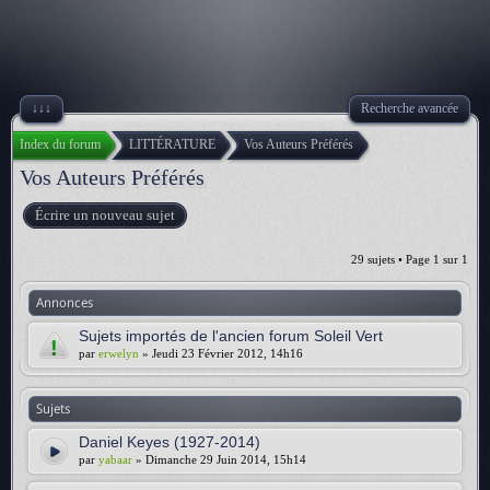
↓↓↓
Recherche avancée
Index du forum
LITTÉRATURE
Vos Auteurs Préférés
Vos Auteurs Préférés
Écrire un nouveau sujet
29 sujets • Page
1
sur
1
Annonces
Sujets importés de l'ancien forum Soleil Vert
par
erwelyn
» Jeudi 23 Février 2012, 14h16
Sujets
Daniel Keyes (1927-2014)
par
yabaar
» Dimanche 29 Juin 2014, 15h14