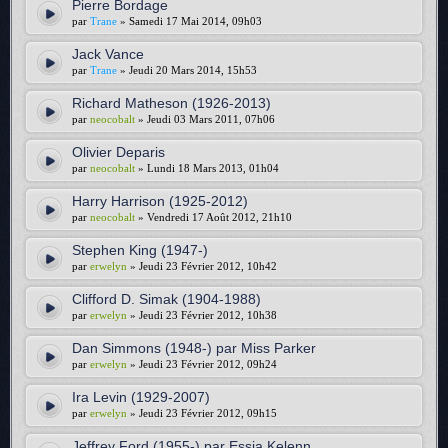
Pierre Bordage
par
Trane
» Samedi 17 Mai 2014, 09h03
Jack Vance
par
Trane
» Jeudi 20 Mars 2014, 15h53
Richard Matheson (1926-2013)
par
neocobalt
» Jeudi 03 Mars 2011, 07h06
Olivier Deparis
par
neocobalt
» Lundi 18 Mars 2013, 01h04
Harry Harrison (1925-2012)
par
neocobalt
» Vendredi 17 Août 2012, 21h10
Stephen King (1947-)
par
erwelyn
» Jeudi 23 Février 2012, 10h42
Clifford D. Simak (1904-1988)
par
erwelyn
» Jeudi 23 Février 2012, 10h38
Dan Simmons (1948-) par Miss Parker
par
erwelyn
» Jeudi 23 Février 2012, 09h24
Ira Levin (1929-2007)
par
erwelyn
» Jeudi 23 Février 2012, 09h15
Jeffrey Ford (1955-) par Essia Kelenn