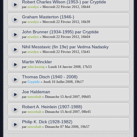
Robert Charles Wilson (1953-) par Cryptide
par
erwelyn
» Mercredi 22 Février 2012, 16h44
Graham Masterton (1946-)
par
erwelyn
» Mercredi 22 Février 2012, 16h39
John Brunner (1934-1995) par Cryptide
par
erwelyn
» Mercredi 22 Février 2012, 16h04
Nihil Messtavic (fin 19e) par Vedma Nadasky
par
erwelyn
» Mercredi 22 Février 2012, 15h41
Martin Winckler
par
john.koenig
» Lundi 14 Janvier 2008, 17h53
Thomas Disch (1940 - 2008)
par
Cryptide
» Jeudi 10 Juillet 2008, 19h17
Joe Haldeman
par
neocobalt
» Dimanche 15 Avril 2007, 09h05
Robert A. Heinlein (1907-1988)
par
neocobalt
» Dimanche 15 Avril 2007, 08h45
Philip K. Dick (1928-1982)
par
neocobalt
» Dimanche 07 Mai 2006, 19h57