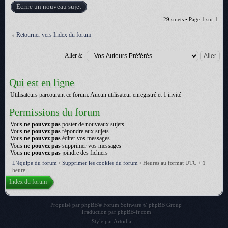
Écrire un nouveau sujet
29 sujets • Page
1
sur
1
Retourner vers Index du forum
Aller à:
Qui est en ligne
Utilisateurs parcourant ce forum: Aucun utilisateur enregistré et 1 invité
Permissions du forum
Vous
ne pouvez pas
poster de nouveaux sujets
Vous
ne pouvez pas
répondre aux sujets
Vous
ne pouvez pas
éditer vos messages
Vous
ne pouvez pas
supprimer vos messages
Vous
ne pouvez pas
joindre des fichiers
L’équipe du forum
•
Supprimer les cookies du forum
•
Heures au format UTC + 1
heure
Index du forum
Propulsé par
phpBB
® Forum Software © phpBB Group
Traduction par
phpBB-fr.com
Style par
Artodia
.