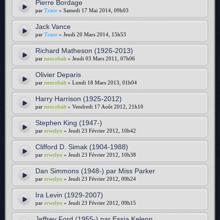
Pierre Bordage
par
Trane
» Samedi 17 Mai 2014, 09h03
Jack Vance
par
Trane
» Jeudi 20 Mars 2014, 15h53
Richard Matheson (1926-2013)
par
neocobalt
» Jeudi 03 Mars 2011, 07h06
Olivier Deparis
par
neocobalt
» Lundi 18 Mars 2013, 01h04
Harry Harrison (1925-2012)
par
neocobalt
» Vendredi 17 Août 2012, 21h10
Stephen King (1947-)
par
erwelyn
» Jeudi 23 Février 2012, 10h42
Clifford D. Simak (1904-1988)
par
erwelyn
» Jeudi 23 Février 2012, 10h38
Dan Simmons (1948-) par Miss Parker
par
erwelyn
» Jeudi 23 Février 2012, 09h24
Ira Levin (1929-2007)
par
erwelyn
» Jeudi 23 Février 2012, 09h15
Jeffrey Ford (1955-) par Essia Kelenn