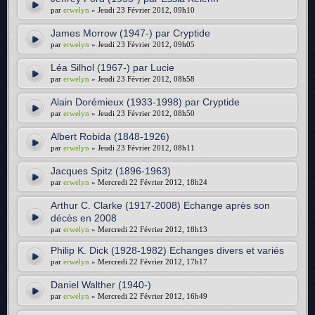
par
erwelyn
» Jeudi 23 Février 2012, 09h10
James Morrow (1947-) par Cryptide
par
erwelyn
» Jeudi 23 Février 2012, 09h05
Léa Silhol (1967-) par Lucie
par
erwelyn
» Jeudi 23 Février 2012, 08h58
Alain Dorémieux (1933-1998) par Cryptide
par
erwelyn
» Jeudi 23 Février 2012, 08h50
Albert Robida (1848-1926)
par
erwelyn
» Jeudi 23 Février 2012, 08h11
Jacques Spitz (1896-1963)
par
erwelyn
» Mercredi 22 Février 2012, 18h24
Arthur C. Clarke (1917-2008) Echange après son
décès en 2008
par
erwelyn
» Mercredi 22 Février 2012, 18h13
Philip K. Dick (1928-1982) Echanges divers et variés
par
erwelyn
» Mercredi 22 Février 2012, 17h17
Daniel Walther (1940-)
par
erwelyn
» Mercredi 22 Février 2012, 16h49