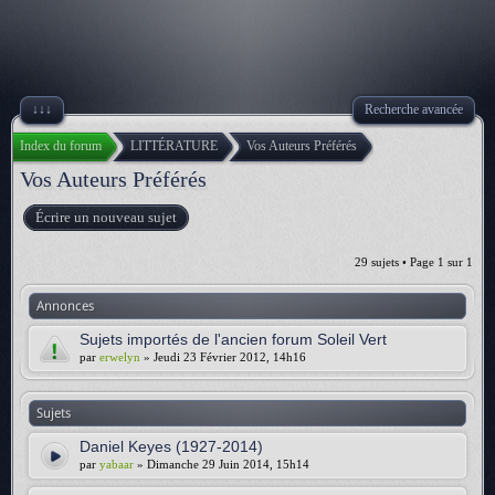
↓↓↓
Recherche avancée
Index du forum
LITTÉRATURE
Vos Auteurs Préférés
Vos Auteurs Préférés
Écrire un nouveau sujet
29 sujets • Page
1
sur
1
Annonces
Sujets importés de l'ancien forum Soleil Vert
par
erwelyn
» Jeudi 23 Février 2012, 14h16
Sujets
Daniel Keyes (1927-2014)
par
yabaar
» Dimanche 29 Juin 2014, 15h14