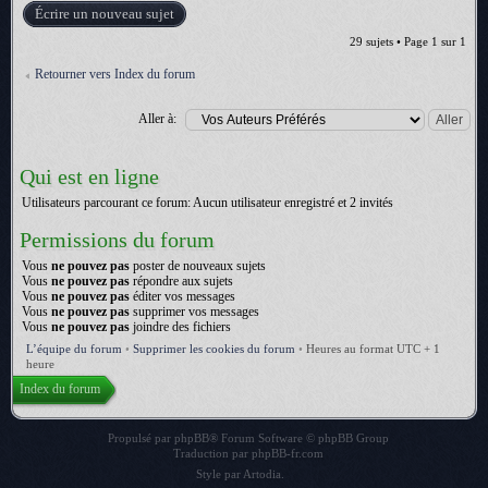
Écrire un nouveau sujet
29 sujets • Page
1
sur
1
Retourner vers Index du forum
Aller à:
Qui est en ligne
Utilisateurs parcourant ce forum: Aucun utilisateur enregistré et 2 invités
Permissions du forum
Vous
ne pouvez pas
poster de nouveaux sujets
Vous
ne pouvez pas
répondre aux sujets
Vous
ne pouvez pas
éditer vos messages
Vous
ne pouvez pas
supprimer vos messages
Vous
ne pouvez pas
joindre des fichiers
L’équipe du forum
•
Supprimer les cookies du forum
•
Heures au format UTC + 1
heure
Index du forum
Propulsé par
phpBB
® Forum Software © phpBB Group
Traduction par
phpBB-fr.com
Style par
Artodia
.