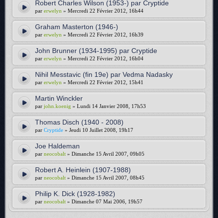
Robert Charles Wilson (1953-) par Cryptide
par
erwelyn
» Mercredi 22 Février 2012, 16h44
Graham Masterton (1946-)
par
erwelyn
» Mercredi 22 Février 2012, 16h39
John Brunner (1934-1995) par Cryptide
par
erwelyn
» Mercredi 22 Février 2012, 16h04
Nihil Messtavic (fin 19e) par Vedma Nadasky
par
erwelyn
» Mercredi 22 Février 2012, 15h41
Martin Winckler
par
john.koenig
» Lundi 14 Janvier 2008, 17h53
Thomas Disch (1940 - 2008)
par
Cryptide
» Jeudi 10 Juillet 2008, 19h17
Joe Haldeman
par
neocobalt
» Dimanche 15 Avril 2007, 09h05
Robert A. Heinlein (1907-1988)
par
neocobalt
» Dimanche 15 Avril 2007, 08h45
Philip K. Dick (1928-1982)
par
neocobalt
» Dimanche 07 Mai 2006, 19h57