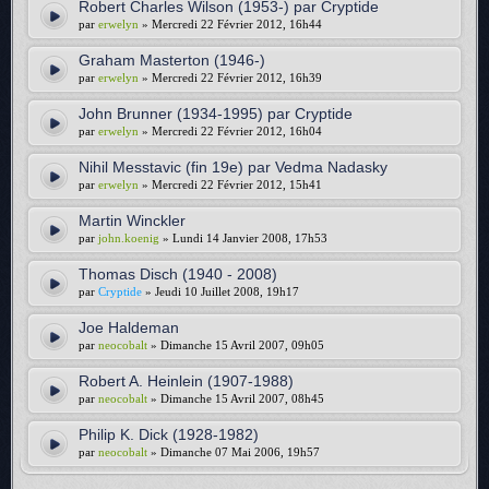
Robert Charles Wilson (1953-) par Cryptide
par
erwelyn
» Mercredi 22 Février 2012, 16h44
Graham Masterton (1946-)
par
erwelyn
» Mercredi 22 Février 2012, 16h39
John Brunner (1934-1995) par Cryptide
par
erwelyn
» Mercredi 22 Février 2012, 16h04
Nihil Messtavic (fin 19e) par Vedma Nadasky
par
erwelyn
» Mercredi 22 Février 2012, 15h41
Martin Winckler
par
john.koenig
» Lundi 14 Janvier 2008, 17h53
Thomas Disch (1940 - 2008)
par
Cryptide
» Jeudi 10 Juillet 2008, 19h17
Joe Haldeman
par
neocobalt
» Dimanche 15 Avril 2007, 09h05
Robert A. Heinlein (1907-1988)
par
neocobalt
» Dimanche 15 Avril 2007, 08h45
Philip K. Dick (1928-1982)
par
neocobalt
» Dimanche 07 Mai 2006, 19h57