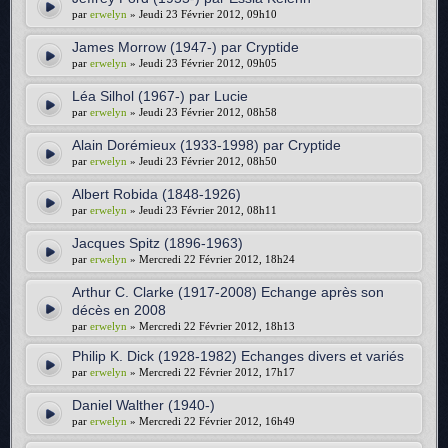
par
erwelyn
» Jeudi 23 Février 2012, 09h10
James Morrow (1947-) par Cryptide
par
erwelyn
» Jeudi 23 Février 2012, 09h05
Léa Silhol (1967-) par Lucie
par
erwelyn
» Jeudi 23 Février 2012, 08h58
Alain Dorémieux (1933-1998) par Cryptide
par
erwelyn
» Jeudi 23 Février 2012, 08h50
Albert Robida (1848-1926)
par
erwelyn
» Jeudi 23 Février 2012, 08h11
Jacques Spitz (1896-1963)
par
erwelyn
» Mercredi 22 Février 2012, 18h24
Arthur C. Clarke (1917-2008) Echange après son
décès en 2008
par
erwelyn
» Mercredi 22 Février 2012, 18h13
Philip K. Dick (1928-1982) Echanges divers et variés
par
erwelyn
» Mercredi 22 Février 2012, 17h17
Daniel Walther (1940-)
par
erwelyn
» Mercredi 22 Février 2012, 16h49