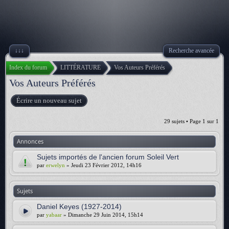
↓↓↓
Recherche avancée
Index du forum
LITTÉRATURE
Vos Auteurs Préférés
Vos Auteurs Préférés
Écrire un nouveau sujet
29 sujets • Page
1
sur
1
Annonces
Sujets importés de l'ancien forum Soleil Vert
par
erwelyn
» Jeudi 23 Février 2012, 14h16
Sujets
Daniel Keyes (1927-2014)
par
yabaar
» Dimanche 29 Juin 2014, 15h14