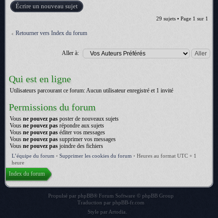
Écrire un nouveau sujet
29 sujets • Page
1
sur
1
Retourner vers Index du forum
Aller à:
Qui est en ligne
Utilisateurs parcourant ce forum: Aucun utilisateur enregistré et 1 invité
Permissions du forum
Vous
ne pouvez pas
poster de nouveaux sujets
Vous
ne pouvez pas
répondre aux sujets
Vous
ne pouvez pas
éditer vos messages
Vous
ne pouvez pas
supprimer vos messages
Vous
ne pouvez pas
joindre des fichiers
L’équipe du forum
•
Supprimer les cookies du forum
•
Heures au format UTC + 1
heure
Index du forum
Propulsé par
phpBB
® Forum Software © phpBB Group
Traduction par
phpBB-fr.com
Style par
Artodia
.