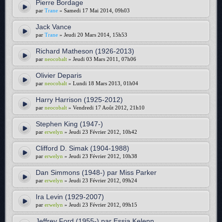
Pierre Bordage
par
Trane
» Samedi 17 Mai 2014, 09h03
Jack Vance
par
Trane
» Jeudi 20 Mars 2014, 15h53
Richard Matheson (1926-2013)
par
neocobalt
» Jeudi 03 Mars 2011, 07h06
Olivier Deparis
par
neocobalt
» Lundi 18 Mars 2013, 01h04
Harry Harrison (1925-2012)
par
neocobalt
» Vendredi 17 Août 2012, 21h10
Stephen King (1947-)
par
erwelyn
» Jeudi 23 Février 2012, 10h42
Clifford D. Simak (1904-1988)
par
erwelyn
» Jeudi 23 Février 2012, 10h38
Dan Simmons (1948-) par Miss Parker
par
erwelyn
» Jeudi 23 Février 2012, 09h24
Ira Levin (1929-2007)
par
erwelyn
» Jeudi 23 Février 2012, 09h15
Jeffrey Ford (1955-) par Essia Kelenn