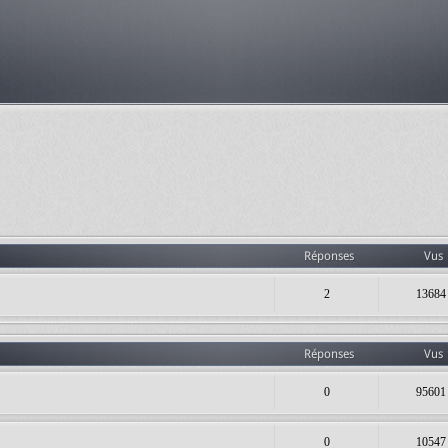
Réponses
Vus
2
13684
Réponses
Vus
0
95601
0
10547