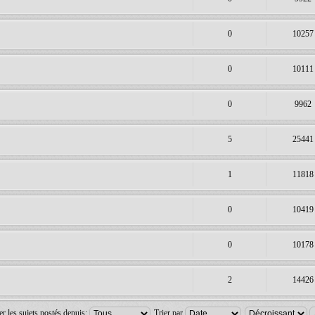
0
10257
0
10111
0
9962
5
25441
1
11818
0
10419
0
10178
2
14426
er les sujets postés depuis:
Trier par