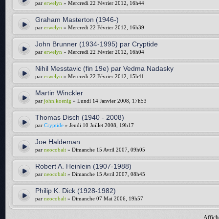
par
erwelyn
» Mercredi 22 Février 2012, 16h44
Graham Masterton (1946-)
par
erwelyn
» Mercredi 22 Février 2012, 16h39
John Brunner (1934-1995) par Cryptide
par
erwelyn
» Mercredi 22 Février 2012, 16h04
Nihil Messtavic (fin 19e) par Vedma Nadasky
par
erwelyn
» Mercredi 22 Février 2012, 15h41
Martin Winckler
par
john.koenig
» Lundi 14 Janvier 2008, 17h53
Thomas Disch (1940 - 2008)
par
Cryptide
» Jeudi 10 Juillet 2008, 19h17
Joe Haldeman
par
neocobalt
» Dimanche 15 Avril 2007, 09h05
Robert A. Heinlein (1907-1988)
par
neocobalt
» Dimanche 15 Avril 2007, 08h45
Philip K. Dick (1928-1982)
par
neocobalt
» Dimanche 07 Mai 2006, 19h57
Affich