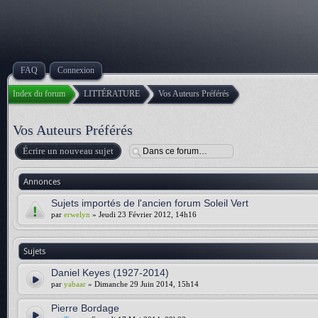
FAQ
Connexion
Index du forum
LITTÉRATURE
Vos Auteurs Préférés
Vos Auteurs Préférés
Écrire un nouveau sujet
Annonces
Sujets importés de l'ancien forum Soleil Vert
par
erwelyn
» Jeudi 23 Février 2012, 14h16
Sujets
Daniel Keyes (1927-2014)
par
yabaar
» Dimanche 29 Juin 2014, 15h14
Pierre Bordage