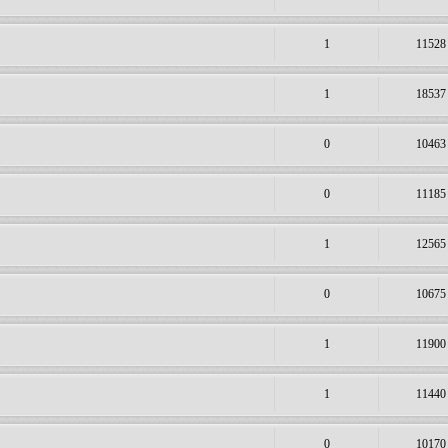
1
11528
1
18537
0
10463
0
11185
1
12565
0
10675
1
11900
1
11440
0
10170