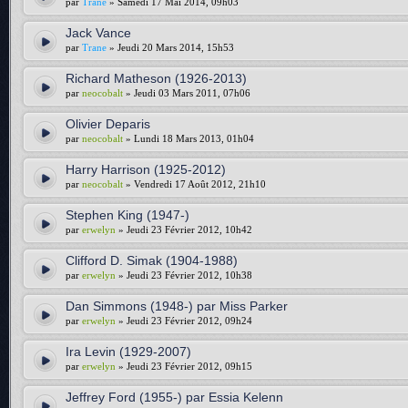
par
Trane
» Samedi 17 Mai 2014, 09h03
Jack Vance
par
Trane
» Jeudi 20 Mars 2014, 15h53
Richard Matheson (1926-2013)
par
neocobalt
» Jeudi 03 Mars 2011, 07h06
Olivier Deparis
par
neocobalt
» Lundi 18 Mars 2013, 01h04
Harry Harrison (1925-2012)
par
neocobalt
» Vendredi 17 Août 2012, 21h10
Stephen King (1947-)
par
erwelyn
» Jeudi 23 Février 2012, 10h42
Clifford D. Simak (1904-1988)
par
erwelyn
» Jeudi 23 Février 2012, 10h38
Dan Simmons (1948-) par Miss Parker
par
erwelyn
» Jeudi 23 Février 2012, 09h24
Ira Levin (1929-2007)
par
erwelyn
» Jeudi 23 Février 2012, 09h15
Jeffrey Ford (1955-) par Essia Kelenn