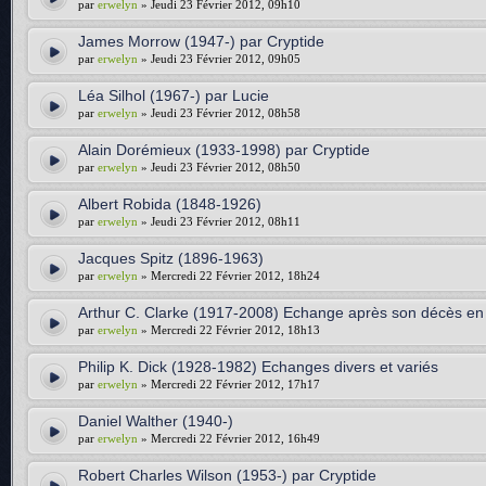
par
erwelyn
» Jeudi 23 Février 2012, 09h10
James Morrow (1947-) par Cryptide
par
erwelyn
» Jeudi 23 Février 2012, 09h05
Léa Silhol (1967-) par Lucie
par
erwelyn
» Jeudi 23 Février 2012, 08h58
Alain Dorémieux (1933-1998) par Cryptide
par
erwelyn
» Jeudi 23 Février 2012, 08h50
Albert Robida (1848-1926)
par
erwelyn
» Jeudi 23 Février 2012, 08h11
Jacques Spitz (1896-1963)
par
erwelyn
» Mercredi 22 Février 2012, 18h24
Arthur C. Clarke (1917-2008) Echange après son décès en
par
erwelyn
» Mercredi 22 Février 2012, 18h13
Philip K. Dick (1928-1982) Echanges divers et variés
par
erwelyn
» Mercredi 22 Février 2012, 17h17
Daniel Walther (1940-)
par
erwelyn
» Mercredi 22 Février 2012, 16h49
Robert Charles Wilson (1953-) par Cryptide