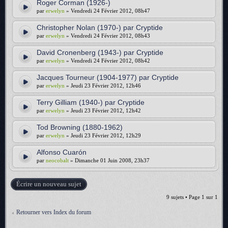
Roger Corman (1926-)
par
erwelyn
» Vendredi 24 Février 2012, 08h47
Christopher Nolan (1970-) par Cryptide
par
erwelyn
» Vendredi 24 Février 2012, 08h43
David Cronenberg (1943-) par Cryptide
par
erwelyn
» Vendredi 24 Février 2012, 08h42
Jacques Tourneur (1904-1977) par Cryptide
par
erwelyn
» Jeudi 23 Février 2012, 12h46
Terry Gilliam (1940-) par Cryptide
par
erwelyn
» Jeudi 23 Février 2012, 12h42
Tod Browning (1880-1962)
par
erwelyn
» Jeudi 23 Février 2012, 12h29
Alfonso Cuarón
par
neocobalt
» Dimanche 01 Juin 2008, 23h37
Écrire un nouveau sujet
9 sujets • Page
1
sur
1
Retourner vers Index du forum