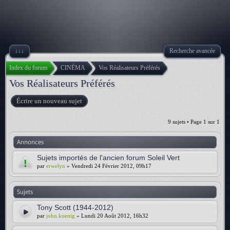
↓↓↓
Recherche avancée
Index du forum
CINÉMA
Vos Réalisateurs Préférés
Vos Réalisateurs Préférés
Écrire un nouveau sujet
9 sujets • Page
1
sur
1
Annonces
Sujets importés de l'ancien forum Soleil Vert
par
erwelyn
» Vendredi 24 Février 2012, 09h17
Sujets
Tony Scott (1944-2012)
par
john.koenig
» Lundi 20 Août 2012, 16h32