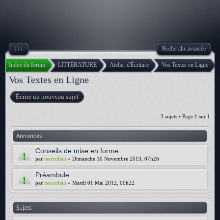
↓↓↓
Recherche avancée
Index du forum
LITTÉRATURE
Atelier d'Écriture
Vos Textes en Ligne
Vos Textes en Ligne
Écrire un nouveau sujet
3 sujets • Page
1
sur
1
Annonces
Conseils de mise en forme
par
neocobalt
» Dimanche 10 Novembre 2013, 07h26
Préambule
par
neocobalt
» Mardi 01 Mai 2012, 00h22
Sujets