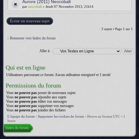
Aurore (2011) Neocobalt
par
neocobalt
» Jeudi 07 Novembre 2013, 21h14
Écrire un nouveau sujet
3 sujets • Page
1
sur
1
Retourner vers Index du forum
Aller à:
Qui est en ligne
Utilisateurs parcourant ce forum: Aucun utilisateur enregistré et 1 invité
Permissions du forum
Vous
ne pouvez pas
poster de nouveaux sujets
Vous
ne pouvez pas
répondre aux sujets
Vous
ne pouvez pas
éditer vos messages
Vous
ne pouvez pas
supprimer vos messages
Vous
ne pouvez pas
joindre des fichiers
L’équipe du forum
•
Supprimer les cookies du forum
•
Heures au format UTC + 1
heure
Index du forum