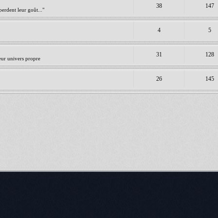
38
147
erdent leur goût..."
4
5
31
128
leur univers propre
26
145