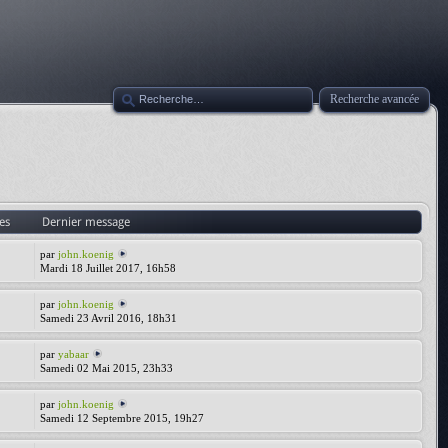
Recherche avancée
es
Dernier message
par
john.koenig
Mardi 18 Juillet 2017, 16h58
par
john.koenig
Samedi 23 Avril 2016, 18h31
par
yabaar
Samedi 02 Mai 2015, 23h33
par
john.koenig
Samedi 12 Septembre 2015, 19h27