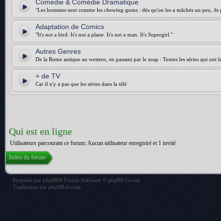
Comédie & Comédie Dramatique
"Les hommes sont comme les chewing-gums : dès qu'on les a mâchés un peu, ils p
Adaptation de Comics
"It's not a bird. It's not a plane. It's not a man. It's Supergirl."
Autres Genres
De la Rome antique au western, en passant par le soap : Toutes les séries qui ont 
+ de TV
Car il n'y a pas que les séries dans la télé
Qui est en ligne
Utilisateurs parcourant ce forum: Aucun utilisateur enregistré et 1 invité
Index du forum
Propulsé par
phpBB
® Forum Software © phpBB Group
Traduction par
phpBB-fr.com