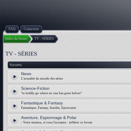
FAQ
Connexion
Index du forum
TV - SÉRIES
TV - SÉRIES
Forums
News
L'actualité du monde des séries
Science-Fiction
"to boldly go where no one has gone before"
Fantastique & Fantasy
Fantastique, Fantasy, Insolite, Epouvante
Aventure, Espionnage & Polar
- Votre mission, si vous l'acceptez : infiltrer ce forum