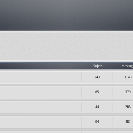
Sujets
Messag
243
1148
65
579
44
288
94
482