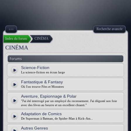
↓↓↓
Recherche avancée
Index du forum
CINÉMA
CINÉMA
Forums
Science-Fiction
La science-fiction en écran large
Fantastique & Fantasy
Où l'on trouve Fées et Monstres
Aventure, Espionnage & Polar
"J'ai été interrogé par un employé du recensement. J'ai dégusté son foie
avec des fèves au beurre et un excellent chianti."
Adaptation de Comics
De Superman à Batman, de Spider-Man à Kick-Ass...
Autres Genres