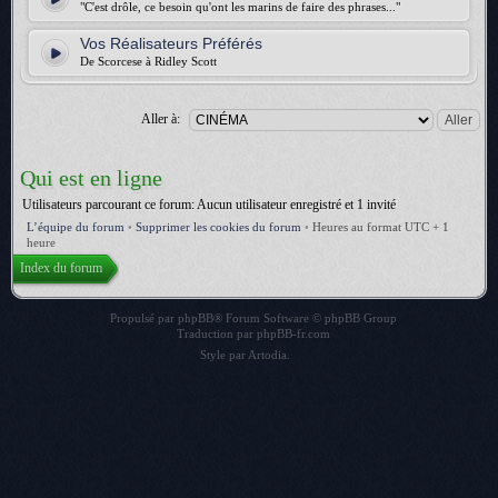
"C'est drôle, ce besoin qu'ont les marins de faire des phrases..."
Vos Réalisateurs Préférés
De Scorcese à Ridley Scott
Aller à:
Qui est en ligne
Utilisateurs parcourant ce forum: Aucun utilisateur enregistré et 1 invité
L’équipe du forum
•
Supprimer les cookies du forum
•
Heures au format UTC + 1
heure
Index du forum
Propulsé par
phpBB
® Forum Software © phpBB Group
Traduction par
phpBB-fr.com
Style par
Artodia
.