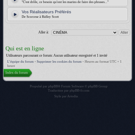
"C'est drôle, ce besoin qu'ont les marins de faire des phrases..."
Vos Réalisateurs Préférés
De Scorcese à Ridley Scott
Aller à:
Qui est en ligne
Utilisateurs parcourant ce forum: Aucun utilisateur enregistré et 1 invité
L’équipe du forum
•
Supprimer les cookies du forum
•
Heures au format UTC + 1
heure
Index du forum
Propulsé par
phpBB
® Forum Software © phpBB Group
Traduction par
phpBB-fr.com
Style par
Artodia
.