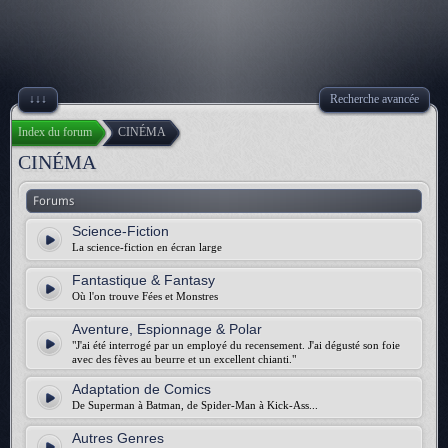
↓↓↓
Recherche avancée
Index du forum
CINÉMA
CINÉMA
Forums
Science-Fiction
La science-fiction en écran large
Fantastique & Fantasy
Où l'on trouve Fées et Monstres
Aventure, Espionnage & Polar
"J'ai été interrogé par un employé du recensement. J'ai dégusté son foie
avec des fèves au beurre et un excellent chianti."
Adaptation de Comics
De Superman à Batman, de Spider-Man à Kick-Ass...
Autres Genres