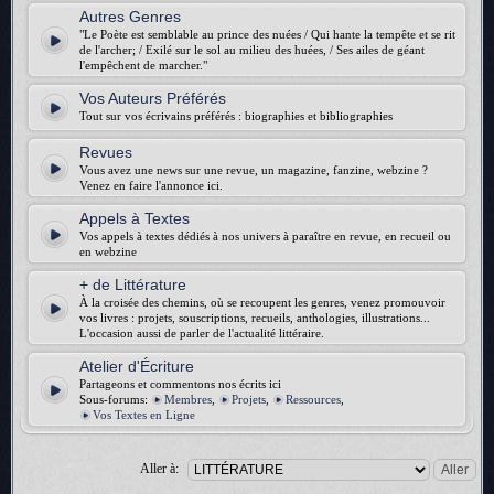
Autres Genres
"Le Poète est semblable au prince des nuées / Qui hante la tempête et se rit
de l'archer; / Exilé sur le sol au milieu des huées, / Ses ailes de géant
l'empêchent de marcher."
Vos Auteurs Préférés
Tout sur vos écrivains préférés : biographies et bibliographies
Revues
Vous avez une news sur une revue, un magazine, fanzine, webzine ?
Venez en faire l'annonce ici.
Appels à Textes
Vos appels à textes dédiés à nos univers à paraître en revue, en recueil ou
en webzine
+ de Littérature
À la croisée des chemins, où se recoupent les genres, venez promouvoir
vos livres : projets, souscriptions, recueils, anthologies, illustrations...
L'occasion aussi de parler de l'actualité littéraire.
Atelier d'Écriture
Partageons et commentons nos écrits ici
Sous-forums:
Membres
,
Projets
,
Ressources
,
Vos Textes en Ligne
Aller à: