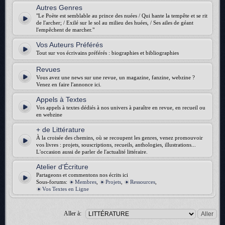
Autres Genres
"Le Poète est semblable au prince des nuées / Qui hante la tempête et se rit
de l'archer; / Exilé sur le sol au milieu des huées, / Ses ailes de géant
l'empêchent de marcher."
Vos Auteurs Préférés
Tout sur vos écrivains préférés : biographies et bibliographies
Revues
Vous avez une news sur une revue, un magazine, fanzine, webzine ?
Venez en faire l'annonce ici.
Appels à Textes
Vos appels à textes dédiés à nos univers à paraître en revue, en recueil ou
en webzine
+ de Littérature
À la croisée des chemins, où se recoupent les genres, venez promouvoir
vos livres : projets, souscriptions, recueils, anthologies, illustrations...
L'occasion aussi de parler de l'actualité littéraire.
Atelier d'Écriture
Partageons et commentons nos écrits ici
Sous-forums:
Membres
,
Projets
,
Ressources
,
Vos Textes en Ligne
Aller à: