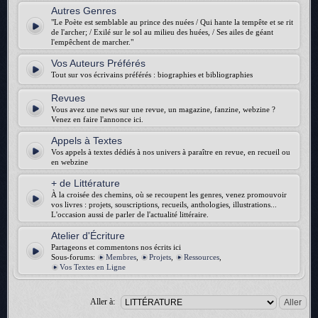
Autres Genres
"Le Poète est semblable au prince des nuées / Qui hante la tempête et se rit
de l'archer; / Exilé sur le sol au milieu des huées, / Ses ailes de géant
l'empêchent de marcher."
Vos Auteurs Préférés
Tout sur vos écrivains préférés : biographies et bibliographies
Revues
Vous avez une news sur une revue, un magazine, fanzine, webzine ?
Venez en faire l'annonce ici.
Appels à Textes
Vos appels à textes dédiés à nos univers à paraître en revue, en recueil ou
en webzine
+ de Littérature
À la croisée des chemins, où se recoupent les genres, venez promouvoir
vos livres : projets, souscriptions, recueils, anthologies, illustrations...
L'occasion aussi de parler de l'actualité littéraire.
Atelier d'Écriture
Partageons et commentons nos écrits ici
Sous-forums:
Membres
,
Projets
,
Ressources
,
Vos Textes en Ligne
Aller à: