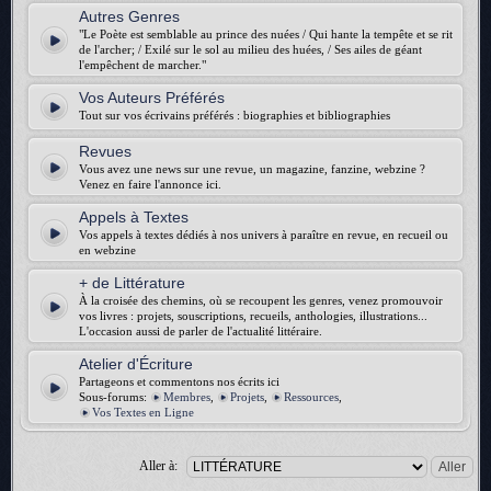
Autres Genres
"Le Poète est semblable au prince des nuées / Qui hante la tempête et se rit
de l'archer; / Exilé sur le sol au milieu des huées, / Ses ailes de géant
l'empêchent de marcher."
Vos Auteurs Préférés
Tout sur vos écrivains préférés : biographies et bibliographies
Revues
Vous avez une news sur une revue, un magazine, fanzine, webzine ?
Venez en faire l'annonce ici.
Appels à Textes
Vos appels à textes dédiés à nos univers à paraître en revue, en recueil ou
en webzine
+ de Littérature
À la croisée des chemins, où se recoupent les genres, venez promouvoir
vos livres : projets, souscriptions, recueils, anthologies, illustrations...
L'occasion aussi de parler de l'actualité littéraire.
Atelier d'Écriture
Partageons et commentons nos écrits ici
Sous-forums:
Membres
,
Projets
,
Ressources
,
Vos Textes en Ligne
Aller à: