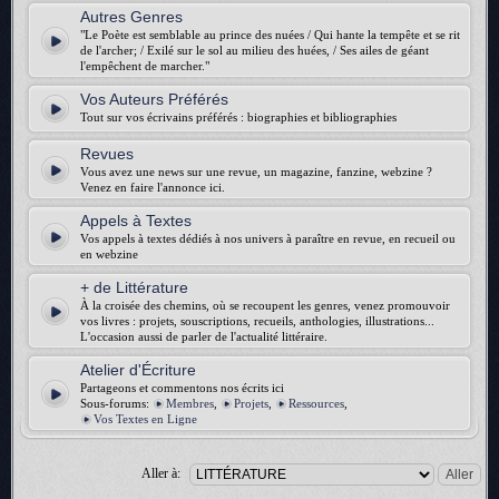
Autres Genres
"Le Poète est semblable au prince des nuées / Qui hante la tempête et se rit
de l'archer; / Exilé sur le sol au milieu des huées, / Ses ailes de géant
l'empêchent de marcher."
Vos Auteurs Préférés
Tout sur vos écrivains préférés : biographies et bibliographies
Revues
Vous avez une news sur une revue, un magazine, fanzine, webzine ?
Venez en faire l'annonce ici.
Appels à Textes
Vos appels à textes dédiés à nos univers à paraître en revue, en recueil ou
en webzine
+ de Littérature
À la croisée des chemins, où se recoupent les genres, venez promouvoir
vos livres : projets, souscriptions, recueils, anthologies, illustrations...
L'occasion aussi de parler de l'actualité littéraire.
Atelier d'Écriture
Partageons et commentons nos écrits ici
Sous-forums:
Membres
,
Projets
,
Ressources
,
Vos Textes en Ligne
Aller à: