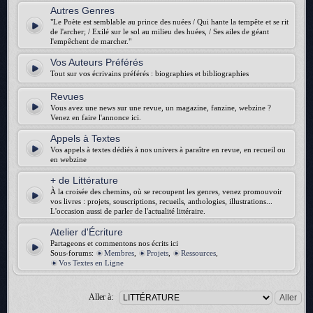
Autres Genres
"Le Poète est semblable au prince des nuées / Qui hante la tempête et se rit
de l'archer; / Exilé sur le sol au milieu des huées, / Ses ailes de géant
l'empêchent de marcher."
Vos Auteurs Préférés
Tout sur vos écrivains préférés : biographies et bibliographies
Revues
Vous avez une news sur une revue, un magazine, fanzine, webzine ?
Venez en faire l'annonce ici.
Appels à Textes
Vos appels à textes dédiés à nos univers à paraître en revue, en recueil ou
en webzine
+ de Littérature
À la croisée des chemins, où se recoupent les genres, venez promouvoir
vos livres : projets, souscriptions, recueils, anthologies, illustrations...
L'occasion aussi de parler de l'actualité littéraire.
Atelier d'Écriture
Partageons et commentons nos écrits ici
Sous-forums:
Membres
,
Projets
,
Ressources
,
Vos Textes en Ligne
Aller à: