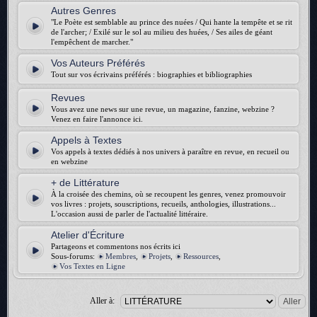
Autres Genres
"Le Poète est semblable au prince des nuées / Qui hante la tempête et se rit
de l'archer; / Exilé sur le sol au milieu des huées, / Ses ailes de géant
l'empêchent de marcher."
Vos Auteurs Préférés
Tout sur vos écrivains préférés : biographies et bibliographies
Revues
Vous avez une news sur une revue, un magazine, fanzine, webzine ?
Venez en faire l'annonce ici.
Appels à Textes
Vos appels à textes dédiés à nos univers à paraître en revue, en recueil ou
en webzine
+ de Littérature
À la croisée des chemins, où se recoupent les genres, venez promouvoir
vos livres : projets, souscriptions, recueils, anthologies, illustrations...
L'occasion aussi de parler de l'actualité littéraire.
Atelier d'Écriture
Partageons et commentons nos écrits ici
Sous-forums:
Membres
,
Projets
,
Ressources
,
Vos Textes en Ligne
Aller à: