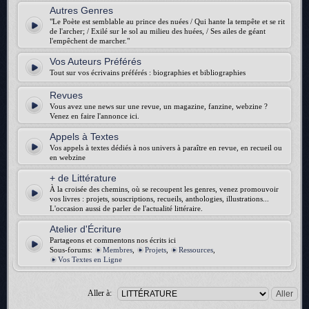
Autres Genres
"Le Poète est semblable au prince des nuées / Qui hante la tempête et se rit
de l'archer; / Exilé sur le sol au milieu des huées, / Ses ailes de géant
l'empêchent de marcher."
Vos Auteurs Préférés
Tout sur vos écrivains préférés : biographies et bibliographies
Revues
Vous avez une news sur une revue, un magazine, fanzine, webzine ?
Venez en faire l'annonce ici.
Appels à Textes
Vos appels à textes dédiés à nos univers à paraître en revue, en recueil ou
en webzine
+ de Littérature
À la croisée des chemins, où se recoupent les genres, venez promouvoir
vos livres : projets, souscriptions, recueils, anthologies, illustrations...
L'occasion aussi de parler de l'actualité littéraire.
Atelier d'Écriture
Partageons et commentons nos écrits ici
Sous-forums:
Membres
,
Projets
,
Ressources
,
Vos Textes en Ligne
Aller à: