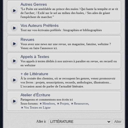
Autres Genres
"Le Poète est semblable au prince des nuées / Qui hante la tempête et se rit
de l'archer; / Exilé sur le sol au milieu des huées, / Ses ailes de géant
l'empêchent de marcher."
Vos Auteurs Préférés
Tout sur vos écrivains préférés : biographies et bibliographies
Revues
Vous avez une news sur une revue, un magazine, fanzine, webzine ?
Venez en faire l'annonce ici.
Appels à Textes
Vos appels à textes dédiés à nos univers à paraître en revue, en recueil ou
en webzine
+ de Littérature
À la croisée des chemins, où se recoupent les genres, venez promouvoir
vos livres : projets, souscriptions, recueils, anthologies, illustrations...
L'occasion aussi de parler de l'actualité littéraire.
Atelier d'Écriture
Partageons et commentons nos écrits ici
Sous-forums:
Membres
,
Projets
,
Ressources
,
Vos Textes en Ligne
Aller à: